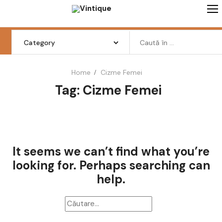
Skip
to
content
Search
for:
Home
Cizme Femei
Tag: Cizme Femei
Femei
Barbati
Copii
It seems we can’t find what you’re
Pantofi
looking for. Perhaps searching can
Haine
help.
Incaltaminte
Retro Vintage