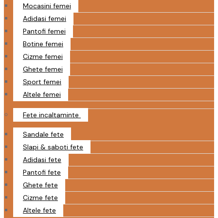
Mocasini femei
Adidasi femei
Pantofi femei
Botine femei
Cizme femei
Ghete femei
Sport femei
Altele femei
Fete incaltaminte
Sandale fete
Slapi & saboti fete
Adidasi fete
Pantofi fete
Ghete fete
Cizme fete
Altele fete