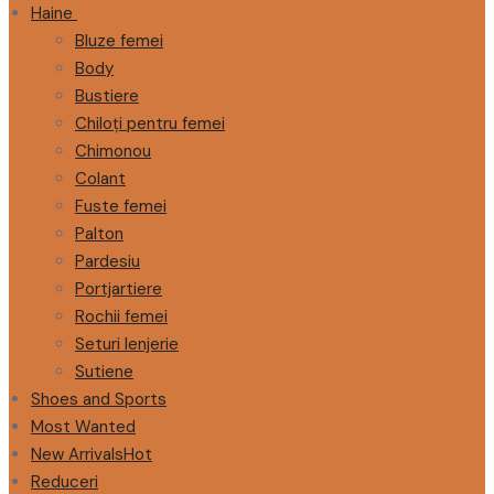
Haine
Bluze femei
Body
Bustiere
Chiloți pentru femei
Chimonou
Colant
Fuste femei
Palton
Pardesiu
Portjartiere
Rochii femei
Seturi lenjerie
Sutiene
Shoes and Sports
Most Wanted
New Arrivals
Hot
Reduceri