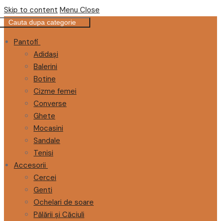
Skip to content
Menu
Close
Cauta dupa categorie
Pantofi
Adidași
Balerini
Botine
Cizme femei
Converse
Ghete
Mocasini
Sandale
Tenisi
Accesorii
Cercei
Genti
Ochelari de soare
Pălării și Căciuli