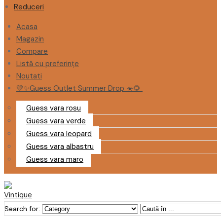
Reduceri
Acasa
Magazin
Compare
Listă cu preferințe
Noutati
💛✨Guess Outlet Summer Drop ☀️🌻
Guess vara rosu
Guess vara verde
Guess vara leopard
Guess vara albastru
Guess vara maro
Search for: