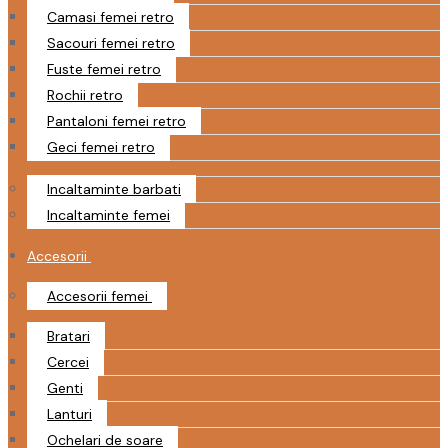
Camasi femei retro
Sacouri femei retro
Fuste femei retro
Rochii retro
Pantaloni femei retro
Geci femei retro
Incaltaminte barbati
Incaltaminte femei
Accesorii
Accesorii femei
Bratari
Cercei
Genti
Lanturi
Ochelari de soare