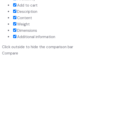
Add to cart
Description
Content
Weight
Dimensions
Additional information
Click outside to hide the comparison bar
Compare