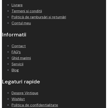
Livrare
Termeni si conditii
Politică de rambursări și returnări
Contul meu
Informatii
Contact
FAQ’s
Ghid marimi
Servicii
Blog
Legaturi rapide
Despre Vintique
Wishlist
Politica de confidentialitate