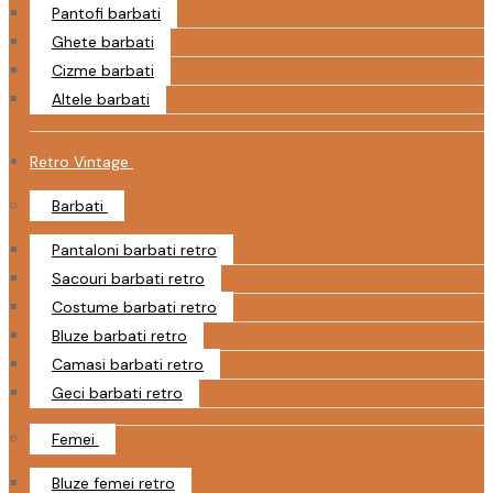
Pantofi barbati
Ghete barbati
Cizme barbati
Altele barbati
Retro Vintage
Barbati
Pantaloni barbati retro
Sacouri barbati retro
Costume barbati retro
Bluze barbati retro
Camasi barbati retro
Geci barbati retro
Femei
Bluze femei retro