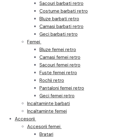
Sacouri barbati retro
Costume barbati retro
Bluze barbati retro
Camasi barbati retro
Geci barbati retro
Femei
Bluze femei retro
Camasi femei retro
Sacouri femei retro
Fuste femei retro
Rochii retro
Pantaloni femei retro
Geci femei retro
Incaltaminte barbati
Incaltaminte femei
Accesorii
Accesorii femei
Bratari