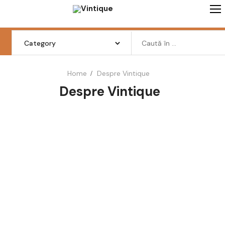
Home
Despre Vintique
Despre Vintique
Femei
Barbati
Copii
Pantofi
Haine
Incaltaminte
Retro Vintage