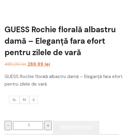
Tricouri femei
Costume femei
GUESS Rochie florală albastru
Haine gravide
damă – Eleganță fara efort
Pantaloni femei
pentru zilele de vară
Haine sport femei
Prețul
Prețul
489,00
lei
289,99
lei
inițial
curent
Alte produse femei
GUESS Rochie florală albastru damă – Eleganță fara efort
a
este:
pentru zilele de vară
Costum de baie femei
fost:
289,99 lei.
489,00 lei.
Veste femei
XL
M
S
Barbati
Tricouri barbati
Quantity
ADAUGĂ ÎN COȘ