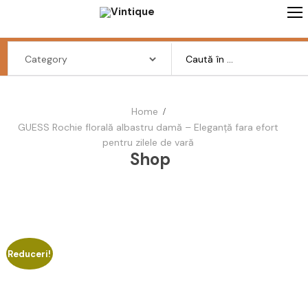
Skip
to
content
Search
for:
Home
Femei
GUESS Rochie florală albastru damă – Eleganță fara efort
pentru zilele de vară
Rochii femei
Shop
Camasi femei
Bluze femei
Geci femei
-41%
Reduceri!
Sacouri femei
Fuste femei