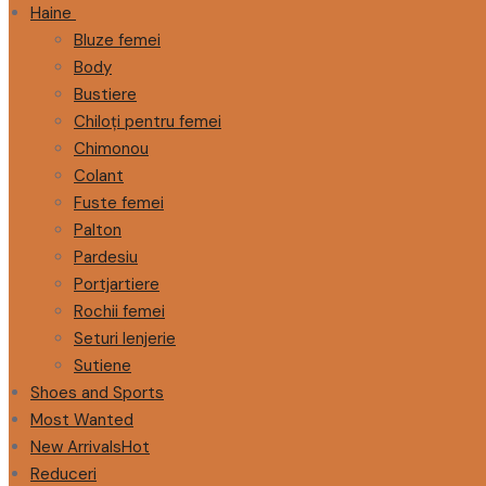
Haine
Bluze femei
Body
Bustiere
Chiloți pentru femei
Chimonou
Colant
Fuste femei
Palton
Pardesiu
Portjartiere
Rochii femei
Seturi lenjerie
Sutiene
Shoes and Sports
Most Wanted
New Arrivals
Hot
Reduceri