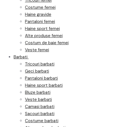
Tricouri femei
Costume femei
Haine gravide
Pantaloni femei
Haine sport femei
Alte produse femei
Costum de baie femei
Veste femei
Barbati
Tricouri barbati
Geci barbati
Pantaloni barbati
Haine sport barbati
Bluze barbati
Veste barbati
Camasi barbati
Sacouri barbati
Costume barbati