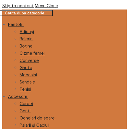
Skip to content
Menu
Close
Cauta dupa categorie
Pantofi
Adidași
Balerini
Botine
Cizme femei
Converse
Ghete
Mocasini
Sandale
Tenisi
Accesorii
Cercei
Genti
Ochelari de soare
Pălării și Căciuli