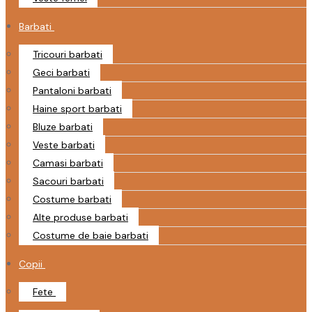
Barbati
Tricouri barbati
Geci barbati
Pantaloni barbati
Haine sport barbati
Bluze barbati
Veste barbati
Camasi barbati
Sacouri barbati
Costume barbati
Alte produse barbati
Costume de baie barbati
Copii
Fete