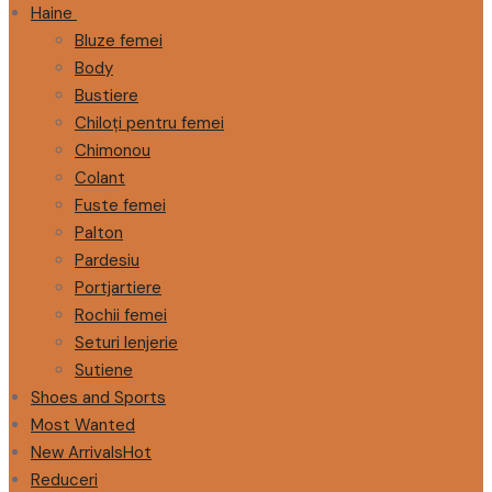
Haine
Bluze femei
Body
Bustiere
Chiloți pentru femei
Chimonou
Colant
Fuste femei
Palton
Pardesiu
Portjartiere
Rochii femei
Seturi lenjerie
Sutiene
Shoes and Sports
Most Wanted
New Arrivals
Hot
Reduceri