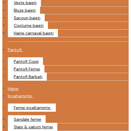
Veste baieti
Bluze baieti
Sacouri baieti
Costume baieti
Haine carnaval baieti
Pantofi
Pantofi Copii
Pantofi Femei
Pantofi Barbati
Haine
Incaltaminte
Femei incaltaminte
Sandale femei
Slapi & saboti femei