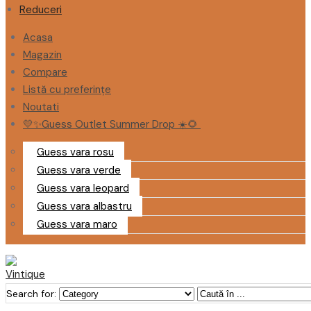
Reduceri
Acasa
Magazin
Compare
Listă cu preferințe
Noutati
💛✨Guess Outlet Summer Drop ☀️🌻
Guess vara rosu
Guess vara verde
Guess vara leopard
Guess vara albastru
Guess vara maro
Search for: