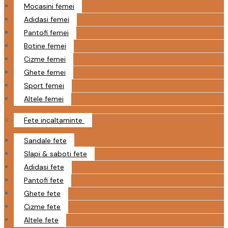
Mocasini femei
Adidasi femei
Pantofi femei
Botine femei
Cizme femei
Ghete femei
Sport femei
Altele femei
Fete incaltaminte
Sandale fete
Slapi & saboti fete
Adidasi fete
Pantofi fete
Ghete fete
Cizme fete
Altele fete