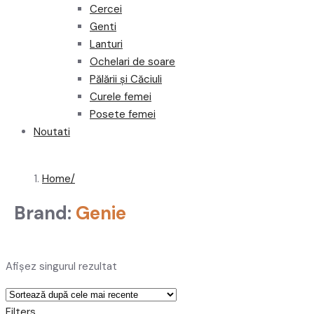
Cercei
Genti
Lanturi
Ochelari de soare
Pălării și Căciuli
Curele femei
Posete femei
Noutati
Home
Brand:
Genie
Afișez singurul rezultat
Filters