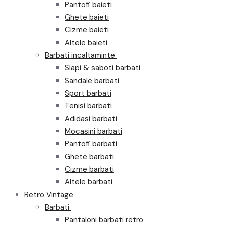
Pantofi baieti
Ghete baieti
Cizme baieti
Altele baieti
Barbati incaltaminte
Slapi & saboti barbati
Sandale barbati
Sport barbati
Tenisi barbati
Adidasi barbati
Mocasini barbati
Pantofi barbati
Ghete barbati
Cizme barbati
Altele barbati
Retro Vintage
Barbati
Pantaloni barbati retro