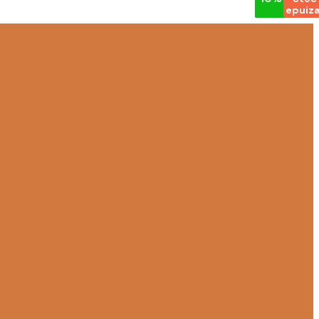
epuiza
epuiza
epuiza
epuiza