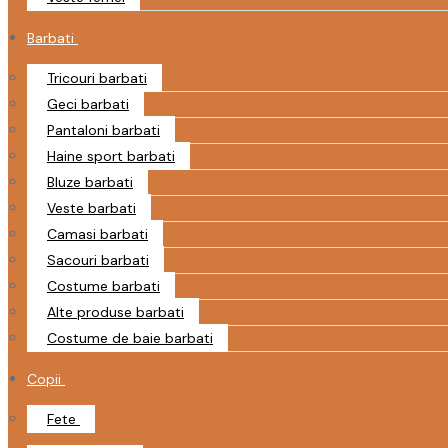
Barbati
Tricouri barbati
Geci barbati
Pantaloni barbati
Haine sport barbati
Bluze barbati
Veste barbati
Camasi barbati
Sacouri barbati
Costume barbati
Alte produse barbati
Costume de baie barbati
Copii
Fete