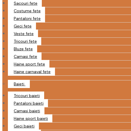
Sacouri fete
Costume fete
Pantaloni fete
Geci fete
Veste fete
Tricouri fete
Bluze fete
Camasi fete
Haine sport fete
Haine carnaval fete
Baieti
Tricouri baieti
Pantaloni baieti
Camasi baieti
Haine sport baieti
Geci baieti