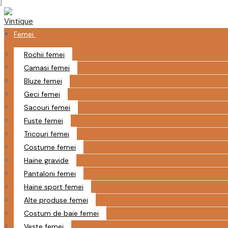
Femei
Rochii femei
Camasi femei
Bluze femei
Geci femei
Sacouri femei
Fuste femei
Tricouri femei
Costume femei
Haine gravide
Pantaloni femei
Haine sport femei
Alte produse femei
Costum de baie femei
Veste femei