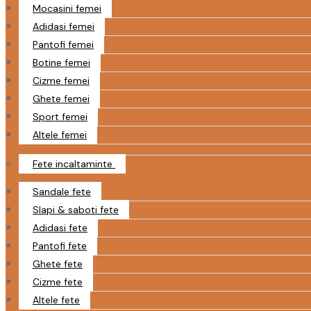
Mocasini femei
Adidasi femei
Pantofi femei
Botine femei
Cizme femei
Ghete femei
Sport femei
Altele femei
Fete incaltaminte
Sandale fete
Slapi & saboti fete
Adidasi fete
Pantofi fete
Ghete fete
Cizme fete
Altele fete