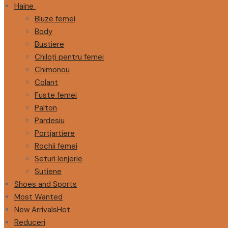
Haine
Bluze femei
Body
Bustiere
Chiloți pentru femei
Chimonou
Colant
Fuste femei
Palton
Pardesiu
Portjartiere
Rochii femei
Seturi lenjerie
Sutiene
Shoes and Sports
Most Wanted
New Arrivals
Hot
Reduceri