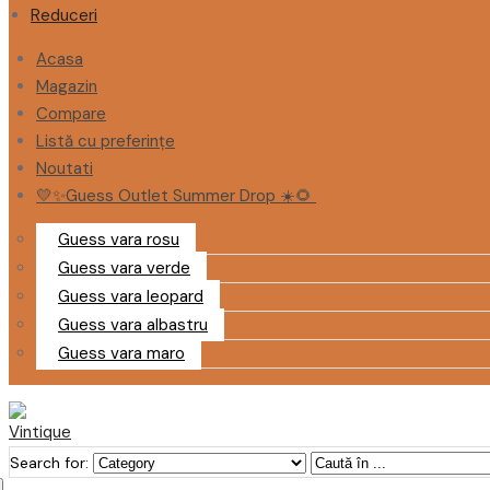
Reduceri
Acasa
Magazin
Compare
Listă cu preferințe
Noutati
💛✨Guess Outlet Summer Drop ☀️🌻
Guess vara rosu
Guess vara verde
Guess vara leopard
Guess vara albastru
Guess vara maro
Search for: