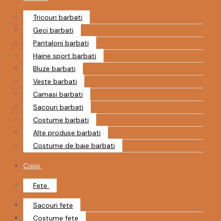
Tricouri barbati
Geci barbati
Pantaloni barbati
Haine sport barbati
Bluze barbati
Veste barbati
Camasi barbati
Sacouri barbati
Costume barbati
Alte produse barbati
Costume de baie barbati
Copii
Fete
Sacouri fete
Costume fete