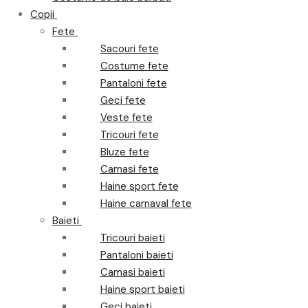
Copii
Fete
Sacouri fete
Costume fete
Pantaloni fete
Geci fete
Veste fete
Tricouri fete
Bluze fete
Camasi fete
Haine sport fete
Haine carnaval fete
Baieti
Tricouri baieti
Pantaloni baieti
Camasi baieti
Haine sport baieti
Geci baieti