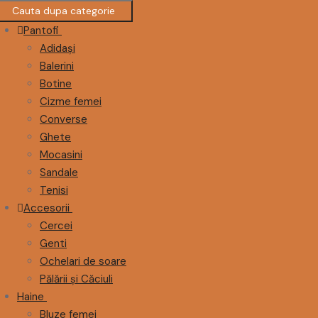
Skip
Menu
Close
Cauta dupa categorie
to
Pantofi
content
Adidași
Balerini
Botine
Cizme femei
Converse
Ghete
Mocasini
Sandale
Tenisi
Accesorii
Cercei
Genti
Ochelari de soare
Pălării și Căciuli
Haine
Bluze femei