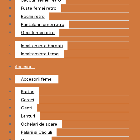
Sacouri femei retro
Fuste femei retro
Rochii retro
Pantaloni femei retro
Geci femei retro
Incaltaminte barbati
Incaltaminte femei
Accesorii
Accesorii femei
Bratari
Cercei
Genti
Lanturi
Ochelari de soare
Pălării și Căciuli