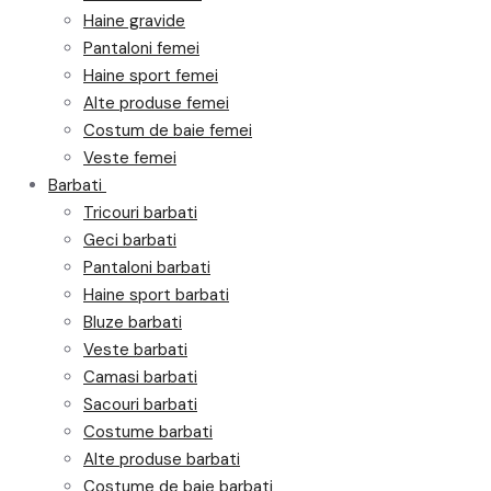
Haine gravide
Pantaloni femei
Haine sport femei
Alte produse femei
Costum de baie femei
Veste femei
Barbati
Tricouri barbati
Geci barbati
Pantaloni barbati
Haine sport barbati
Bluze barbati
Veste barbati
Camasi barbati
Sacouri barbati
Costume barbati
Alte produse barbati
Costume de baie barbati