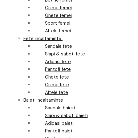
Botine femei
Cizme femei
Ghete femei
Sport femei
Altele femei
Fete incaltaminte
Sandale fete
Slapi & saboti fete
Adidasi fete
Pantofi fete
Ghete fete
Cizme fete
Altele fete
Baieti incaltaminte
Sandale baieti
Slapi & saboti baieti
Adidasi baieti
Pantofi baieti