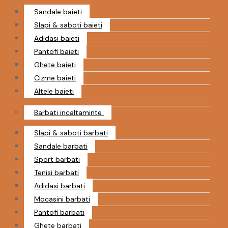
Sandale baieti
Slapi & saboti baieti
Adidasi baieti
Pantofi baieti
Ghete baieti
Cizme baieti
Altele baieti
Barbati incaltaminte
Slapi & saboti barbati
Sandale barbati
Sport barbati
Tenisi barbati
Adidasi barbati
Mocasini barbati
Pantofi barbati
Ghete barbati