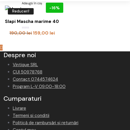
Adaugă în coș
-16%
Reduceri!
Slapi Mascha marime 40
190,00
lei
159,00
lei
Prețul
Prețul
Evaluat
la
inițial
curent
0
din
a
este:
5
Despre noi
fost:
159,00 lei.
190,00 lei.
Vintique SRL
CUI 50978768
Contact 0744574624
Program L-V 09:00-18:00
Cumparaturi
Livrare
Termeni si conditii
Politică de rambursări și returnări
Contul meu