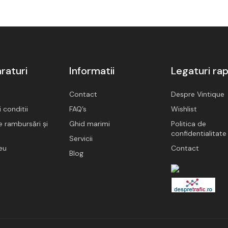
raturi
Informatii
Legaturi ra
Contact
Despre Vintique
 conditii
FAQ’s
Wishlist
e rambursări și
Ghid marimi
Politica de
confidentialitate
Servicii
eu
Contact
Blog