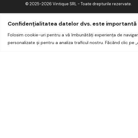
© 2025-2026 Vintique SRL - Toate drepturile rezervate.
Confidențialitatea datelor dvs. este importantă
Folosim cookie-uri pentru a vă îmbunătăți experiența de navigar
personalizate și pentru a analiza traficul nostru. Făcând clic pe „
Hide similarities
Highlight differences
Select the fields to be shown. Others will be hidden. Drag and dr
Image
SKU
Rating
Price
Stock
Availability