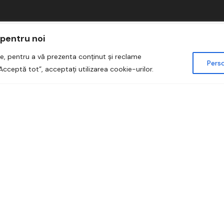
 pentru noi
e, pentru a vă prezenta conținut și reclame
Perso
Acceptă tot”, acceptați utilizarea cookie-urilor.
op to rearrange the order.