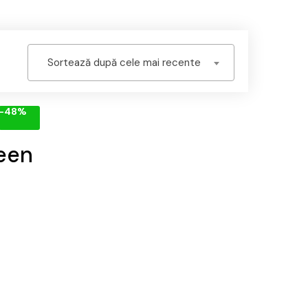
Sortează după cele mai recente
-48%
een
rețul
curent
este:
59,95 lei.