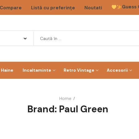
Guess 
Compare
Listă cu preferințe
Noutati
Haine
Incaltaminte
Retro Vintage
Accesorii
Home
Brand:
Paul Green