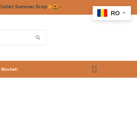
Outlet Summer Drop
RO
Noutati