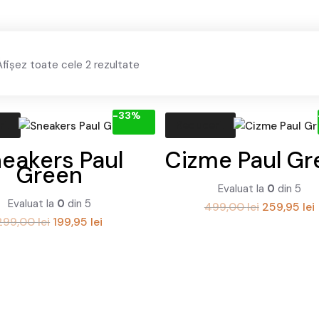
Sortat
Afișez toate cele 2 rezultate
după
cele
-33%
mai
i!
Reduceri!
recente
eakers Paul
Cizme Paul Gr
Green
Evaluat la
0
din 5
Evaluat la
0
din 5
Prețul
P
499,00
lei
259,95
lei
Prețul
Prețul
299,00
lei
199,95
lei
inițial
inițial
curent
a
a
este:
fost:
2
fost:
199,95 lei.
499,00 lei.
299,00 lei.