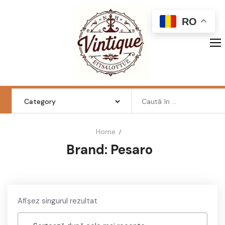
Skip
to
RO
content
Search
for:
Home
Brand:
Pesaro
Femei
Barbati
Copii
Afișez singurul rezultat
Pantofi