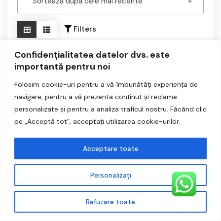
Sortează după cele mai recente
Haine
Filters
Incaltaminte
Retro Vintage
Confidențialitatea datelor dvs. este
-37%
importantă pentru noi
Reduceri!
Accesorii
Folosim cookie-uri pentru a vă îmbunătăți experiența de
Noutati
navigare, pentru a vă prezenta conținut și reclame
personalizate și pentru a analiza traficul nostru. Făcând clic
pe „Acceptă tot”, acceptați utilizarea cookie-urilor.
ADAUGĂ ÎN COȘ
Acceptare toate
Pantofi Pesaro
Personalizați
199,00
lei
125,95
lei
Prețul
Prețul
E
v
inițial
curent
a
l
Refuzare toate
a
este:
u
a
t
fost:
125,95 lei.