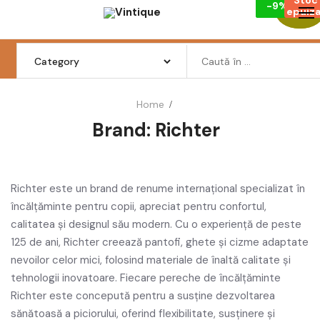
-10%
-9%
Skip
epuiza
epuiza
Reduceri
Reduceri
to
content
Search
for:
Home
Brand:
Richter
Femei
Barbati
Copii
Richter este un brand de renume internațional specializat în
încălțăminte pentru copii, apreciat pentru confortul,
Pantofi
calitatea și designul său modern. Cu o experiență de peste
125 de ani, Richter creează pantofi, ghete și cizme adaptate
Haine
nevoilor celor mici, folosind materiale de înaltă calitate și
tehnologii inovatoare. Fiecare pereche de încălțăminte
Incaltaminte
Richter este concepută pentru a susține dezvoltarea
Retro Vintage
sănătoasă a piciorului, oferind flexibilitate, susținere și