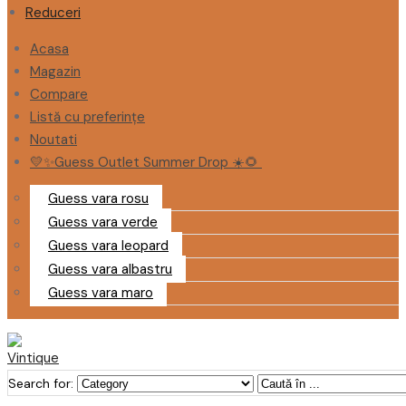
Reduceri
Acasa
Magazin
Compare
Listă cu preferințe
Noutati
💛✨Guess Outlet Summer Drop ☀️🌻
Guess vara rosu
Guess vara verde
Guess vara leopard
Guess vara albastru
Guess vara maro
Search for: