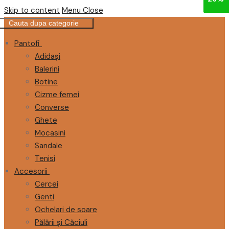
Skip to content
Menu
Close
Cauta dupa categorie
Pantofi
Adidași
Balerini
Botine
Cizme femei
Converse
Ghete
Mocasini
Sandale
Tenisi
Accesorii
Cercei
Genti
Ochelari de soare
Pălării și Căciuli