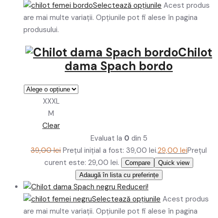
Selectează opțiunile
Acest produs
are mai multe variații. Opțiunile pot fi alese în pagina
produsului.
Chilot
dama Spach bordo
XXXL
M
Clear
Evaluat la
0
din 5
39,00
lei
Prețul inițial a fost: 39,00 lei.
29,00
lei
Prețul
curent este: 29,00 lei.
Compare
Quick view
Adaugă în lista cu preferințe
Reduceri!
Selectează opțiunile
Acest produs
are mai multe variații. Opțiunile pot fi alese în pagina