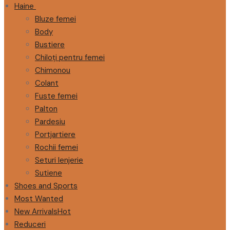
Haine
Bluze femei
Body
Bustiere
Chiloți pentru femei
Chimonou
Colant
Fuste femei
Palton
Pardesiu
Portjartiere
Rochii femei
Seturi lenjerie
Sutiene
Shoes and Sports
Most Wanted
New Arrivals
Hot
Reduceri