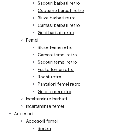
Sacouri barbati retro
Costume barbati retro
Bluze barbati retro
Camasi barbati retro
Geci barbati retro
Femei
Bluze femei retro
Camasi femei retro
Sacouri femei retro
Fuste femei retro
Rochii retro
Pantaloni femei retro
Geci femei retro
Incaltaminte barbati
Incaltaminte femei
Accesorii
Accesorii femei
Bratari