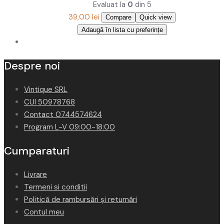
Evaluat la
0
din 5
39,00
lei
Compare
Quick view
Adaugă în lista cu preferințe
Despre noi
Vintique SRL
CUI 50978768
Contact 0744574624
Program L-V 09:00-18:00
Cumparaturi
Livrare
Termeni si conditii
Politică de rambursări și returnări
Contul meu