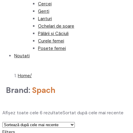
Cercei
Genti
Lanturi
Ochelari de soare
Pălării și Căciuli
Curele femei
Posete femei
Noutati
Home
Brand:
Spach
Afișez toate cele 6 rezultate
Sortat după cele mai recente
Filters