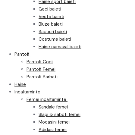
Haine sport baieti
Geci baieti
Veste baieti
Bluze baieti
Sacouri baieti
Costume baieti
Haine carnaval baieti
Pantofi
Pantofi Copii
Pantofi Femei
Pantofi Barbati
Haine
Incaltaminte
Femei incaltaminte
Sandale femei
Slapi & saboti femei
Mocasini femei
Adidasi femei