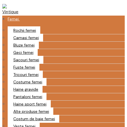
Femei
Rochii femei
Camasi femei
Bluze femei
Geci femei
Sacouri femei
Fuste femei
Tricouri femei
Costume femei
Haine gravide
Pantaloni femei
Haine sport femei
Alte produse femei
Costum de baie femei
Veste femei