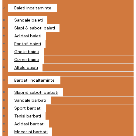
Baieti incaltaminte
Sandale baieti
Slapi & saboti baieti
Adidasi baieti
Pantofi baieti
Ghete baieti
Cizme baieti
Altele baieti
Barbati incaltaminte
Slapi & saboti barbati
Sandale barbati
Sport barbati
Tenisi barbati
Adidasi barbati
Mocasini barbati