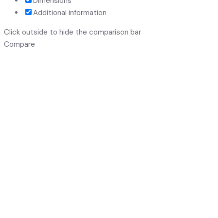
Dimensions
Additional information
Click outside to hide the comparison bar
Compare