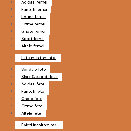
Adidasi femei
Pantofi femei
Botine femei
Cizme femei
Ghete femei
Sport femei
Altele femei
Fete incaltaminte
Sandale fete
Slapi & saboti fete
Adidasi fete
Pantofi fete
Ghete fete
Cizme fete
Altele fete
Baieti incaltaminte