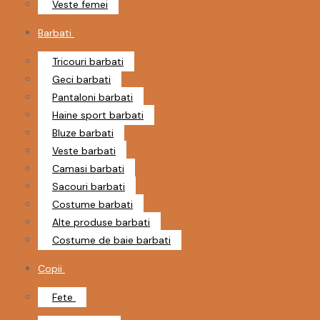
Veste femei
Barbati
Tricouri barbati
Geci barbati
Pantaloni barbati
Haine sport barbati
Bluze barbati
Veste barbati
Camasi barbati
Sacouri barbati
Costume barbati
Alte produse barbati
Costume de baie barbati
Copii
Fete