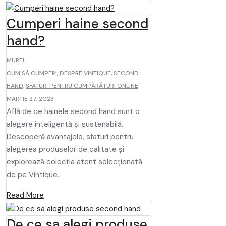
Cumperi haine second
hand?
MUREL
CUM SĂ CUMPERI
,
DESPRE VINTIQUE
,
SECOND
HAND
,
SFATURI PENTRU CUMPĂRĂTURI ONLINE
MARTIE 27, 2023
Află de ce hainele second hand sunt o
alegere inteligentă și sustenabilă.
Descoperă avantajele, sfaturi pentru
alegerea produselor de calitate și
explorează colecția atent selecționată
de pe Vintique.
Read More
De ce sa alegi produse