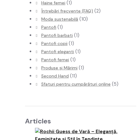
(1)
Haine femei
(2)
Întrebări frecvente (FAQ)
(10)
Moda sustenabilă
(1)
Pantofi
(1)
Pantofi barbati
(1)
Pantofi copii
(1)
Pantofi eleganti
(1)
Pantofi femei
(1)
Produse și Mărimi
(11)
Second Hand
(5)
Sfaturi pentru cumpărături online
Articles