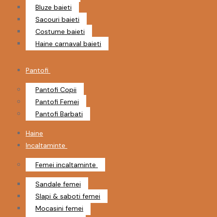
Bluze baieti
Sacouri baieti
Costume baieti
Haine carnaval baieti
Pantofi
Pantofi Copii
Pantofi Femei
Pantofi Barbati
Haine
Incaltaminte
Femei incaltaminte
Sandale femei
Slapi & saboti femei
Mocasini femei