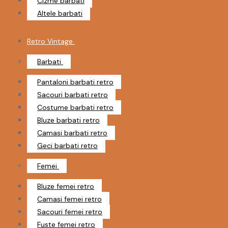
Cizme barbati
Altele barbati
Retro Vintage
Barbati
Pantaloni barbati retro
Sacouri barbati retro
Costume barbati retro
Bluze barbati retro
Camasi barbati retro
Geci barbati retro
Femei
Bluze femei retro
Camasi femei retro
Sacouri femei retro
Fuste femei retro