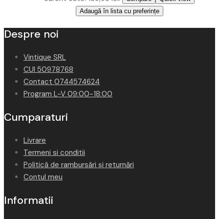
Adaugă în lista cu preferințe
Despre noi
Vintique SRL
CUI 50978768
Contact 0744574624
Program L-V 09:00-18:00
Cumparaturi
Livrare
Termeni si conditii
Politică de rambursări și returnări
Contul meu
Informatii