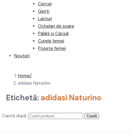
Cercei
Genti
Lanturi
Ochelari de soare
Pălării și Căciuli
Curele femei
Posete femei
Noutati
Home
adidasi Naturino
Etichetă:
adidasi Naturino
Caută după:
Caută