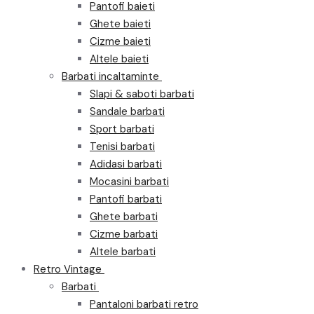
Pantofi baieti
Ghete baieti
Cizme baieti
Altele baieti
Barbati incaltaminte
Slapi & saboti barbati
Sandale barbati
Sport barbati
Tenisi barbati
Adidasi barbati
Mocasini barbati
Pantofi barbati
Ghete barbati
Cizme barbati
Altele barbati
Retro Vintage
Barbati
Pantaloni barbati retro