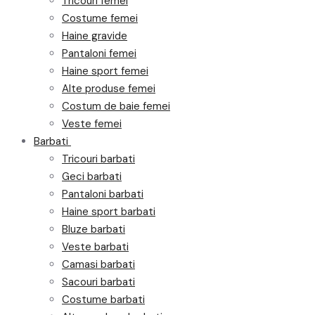
Tricouri femei
Costume femei
Haine gravide
Pantaloni femei
Haine sport femei
Alte produse femei
Costum de baie femei
Veste femei
Barbati
Tricouri barbati
Geci barbati
Pantaloni barbati
Haine sport barbati
Bluze barbati
Veste barbati
Camasi barbati
Sacouri barbati
Costume barbati