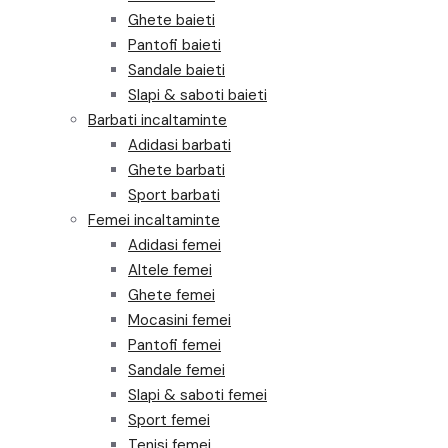
Ghete baieti
Pantofi baieti
Sandale baieti
Slapi & saboti baieti
Barbati incaltaminte
Adidasi barbati
Ghete barbati
Sport barbati
Femei incaltaminte
Adidasi femei
Altele femei
Ghete femei
Mocasini femei
Pantofi femei
Sandale femei
Slapi & saboti femei
Sport femei
Tenisi femei