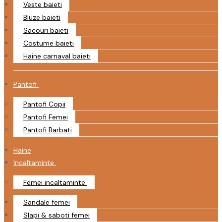
Veste baieti
Bluze baieti
Sacouri baieti
Costume baieti
Haine carnaval baieti
Pantofi
Pantofi Copii
Pantofi Femei
Pantofi Barbati
Haine
Incaltaminte
Femei incaltaminte
Sandale femei
Slapi & saboti femei