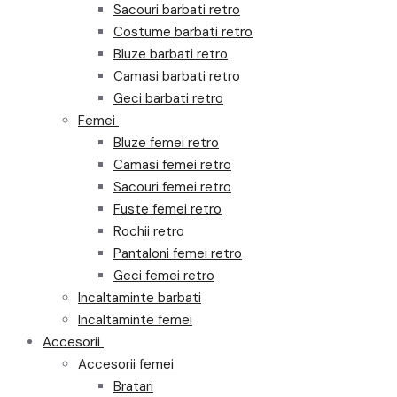
Sacouri barbati retro
Costume barbati retro
Bluze barbati retro
Camasi barbati retro
Geci barbati retro
Femei
Bluze femei retro
Camasi femei retro
Sacouri femei retro
Fuste femei retro
Rochii retro
Pantaloni femei retro
Geci femei retro
Incaltaminte barbati
Incaltaminte femei
Accesorii
Accesorii femei
Bratari