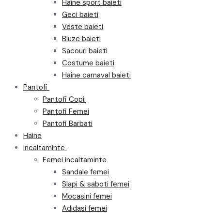
Haine sport baieti
Geci baieti
Veste baieti
Bluze baieti
Sacouri baieti
Costume baieti
Haine carnaval baieti
Pantofi
Pantofi Copii
Pantofi Femei
Pantofi Barbati
Haine
Incaltaminte
Femei incaltaminte
Sandale femei
Slapi & saboti femei
Mocasini femei
Adidasi femei