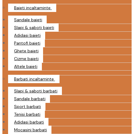
Baieti incaltaminte
Sandale baieti
Slapi & saboti baieti
Adidasi baieti
Pantofi baieti
Ghete baieti
Cizme baieti
Altele baieti
Barbati incaltaminte
Slapi & saboti barbati
Sandale barbati
Sport barbati
Tenisi barbati
Adidasi barbati
Mocasini barbati