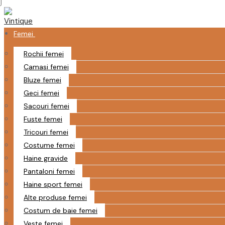
Femei
Rochii femei
Camasi femei
Bluze femei
Geci femei
Sacouri femei
Fuste femei
Tricouri femei
Costume femei
Haine gravide
Pantaloni femei
Haine sport femei
Alte produse femei
Costum de baie femei
Veste femei