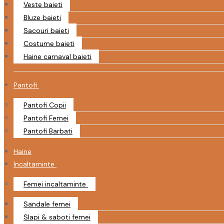
Veste baieti
Bluze baieti
Sacouri baieti
Costume baieti
Haine carnaval baieti
Pantofi
Pantofi Copii
Pantofi Femei
Pantofi Barbati
Haine
Incaltaminte
Femei incaltaminte
Sandale femei
Slapi & saboti femei