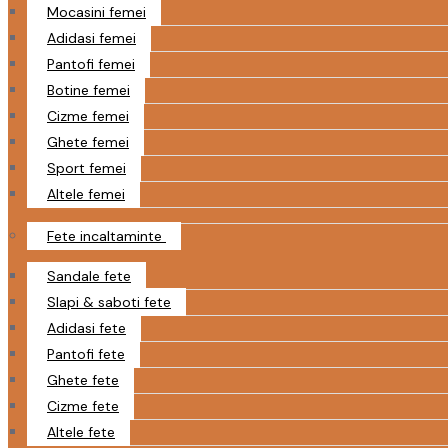
Mocasini femei
Adidasi femei
Pantofi femei
Botine femei
Cizme femei
Ghete femei
Sport femei
Altele femei
Fete incaltaminte
Sandale fete
Slapi & saboti fete
Adidasi fete
Pantofi fete
Ghete fete
Cizme fete
Altele fete