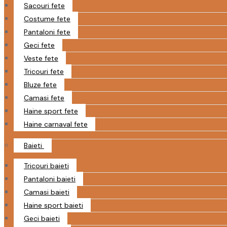
Sacouri fete
Costume fete
Pantaloni fete
Geci fete
Veste fete
Tricouri fete
Bluze fete
Camasi fete
Haine sport fete
Haine carnaval fete
Baieti
Tricouri baieti
Pantaloni baieti
Camasi baieti
Haine sport baieti
Geci baieti