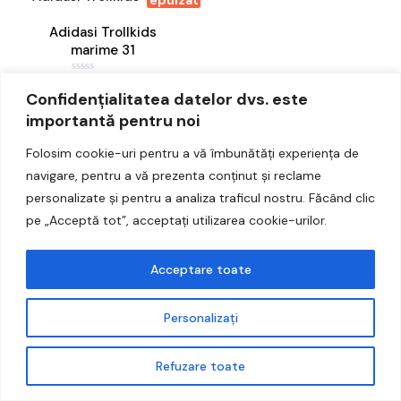
Accesorii
Adidasi Trollkids
marime 31
Noutati
70,00
lei
E
v
Confidențialitatea datelor dvs. este
a
l
importantă pentru noi
u
a
t
Folosim cookie-uri pentru a vă îmbunătăți experiența de
l
a
navigare, pentru a vă prezenta conținut și reclame
0
d
personalizate și pentru a analiza traficul nostru. Făcând clic
i
n
pe „Acceptă tot”, acceptați utilizarea cookie-urilor.
5
Despre noi
Acceptare toate
Vintique SRL
CUI 50978768
Personalizați
Contact 0744574624
Program L-V 09:00-18:00
Refuzare toate
Cumparaturi