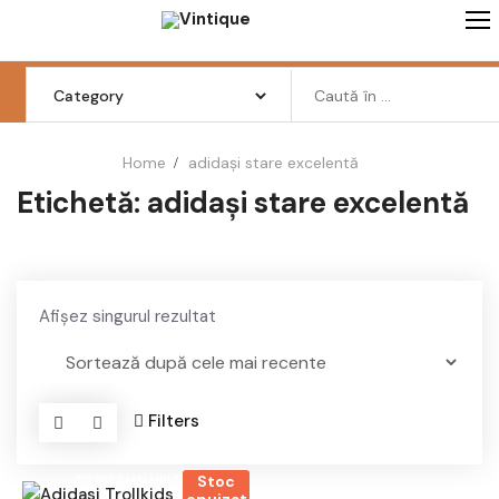
Skip
to
content
Search
for:
Home
adidași stare excelentă
Etichetă:
adidași stare excelentă
Femei
Barbati
Copii
Afișez singurul rezultat
Pantofi
Haine
Filters
Incaltaminte
Stoc
CITEȘTE MAI MULT
Retro Vintage
epuizat