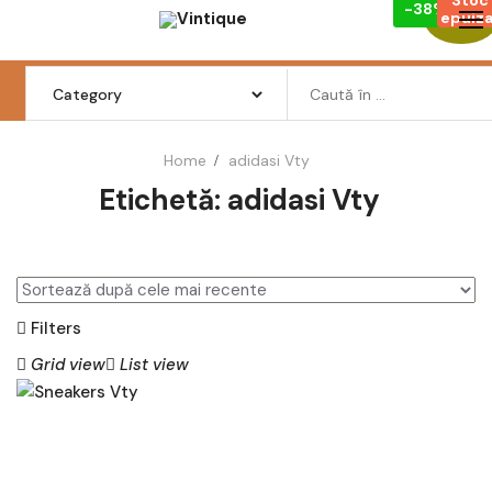
-38%
Skip
epuiza
Reduceri
to
content
Search
for:
Home
adidasi Vty
Etichetă:
adidasi Vty
Femei
Barbati
Copii
Filters
Pantofi
Grid view
List view
Haine
Incaltaminte
CI
TE
Retro Vintage
ȘT