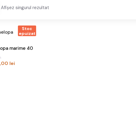
Afișez singurul rezultat
Stoc
epuizat
lopa marime 40
,00
lei