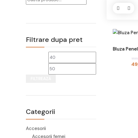
Filtrare dupa pret
Bluza Pene
Preț
Preț
49
E
v
a
minim
maxim
l
FILTREAZĂ
u
a
t
l
a
0
d
i
n
Categorii
5
Accesorii
Accesorii femei