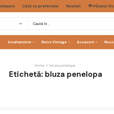
ompare
Listă cu preferințe
Noutati
💛✨Guess Out
e
Incaltaminte
Retro Vintage
Accesorii
Nout
Home
bluza penelopa
Etichetă:
bluza penelopa