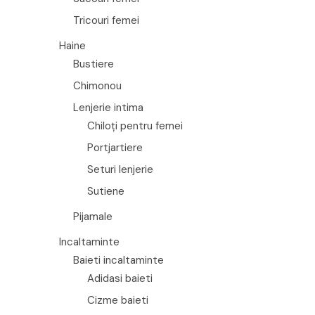
Tricouri femei
Haine
Bustiere
Chimonou
Lenjerie intima
Chiloți pentru femei
Portjartiere
Seturi lenjerie
Sutiene
Pijamale
Incaltaminte
Baieti incaltaminte
Adidasi baieti
Cizme baieti