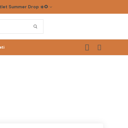
let Summer Drop ☀️🌻
ati