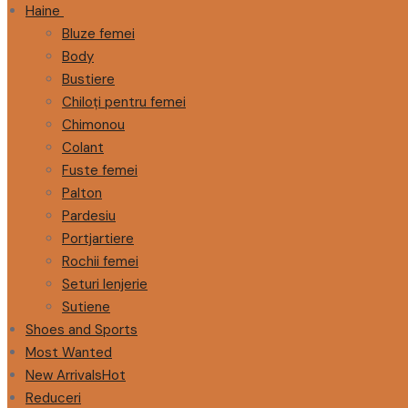
Haine
Bluze femei
Body
Bustiere
Chiloți pentru femei
Chimonou
Colant
Fuste femei
Palton
Pardesiu
Portjartiere
Rochii femei
Seturi lenjerie
Sutiene
Shoes and Sports
Most Wanted
New Arrivals
Hot
Reduceri