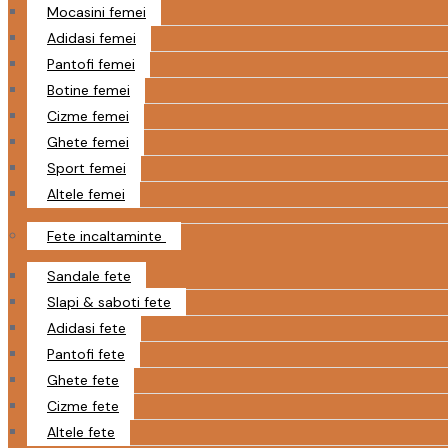
Mocasini femei
Adidasi femei
Pantofi femei
Botine femei
Cizme femei
Ghete femei
Sport femei
Altele femei
Fete incaltaminte
Sandale fete
Slapi & saboti fete
Adidasi fete
Pantofi fete
Ghete fete
Cizme fete
Altele fete