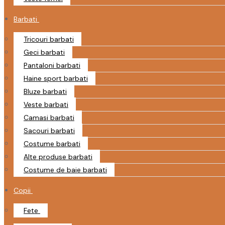
Barbati
Tricouri barbati
Geci barbati
Pantaloni barbati
Haine sport barbati
Bluze barbati
Veste barbati
Camasi barbati
Sacouri barbati
Costume barbati
Alte produse barbati
Costume de baie barbati
Copii
Fete