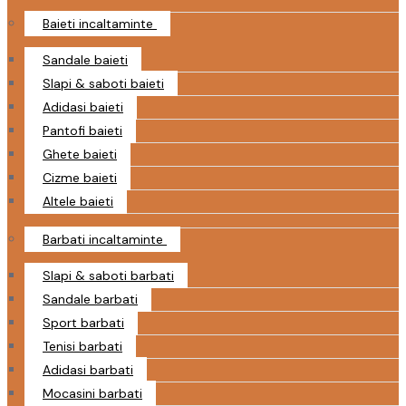
Baieti incaltaminte
Sandale baieti
Slapi & saboti baieti
Adidasi baieti
Pantofi baieti
Ghete baieti
Cizme baieti
Altele baieti
Barbati incaltaminte
Slapi & saboti barbati
Sandale barbati
Sport barbati
Tenisi barbati
Adidasi barbati
Mocasini barbati