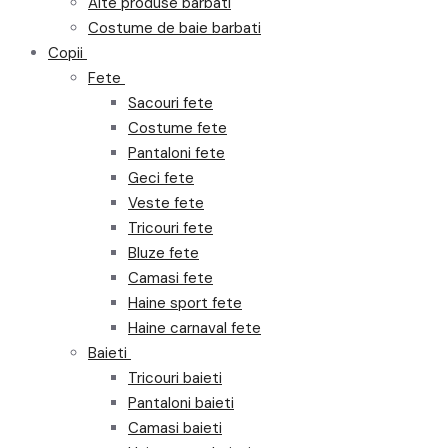
Alte produse barbati
Costume de baie barbati
Copii
Fete
Sacouri fete
Costume fete
Pantaloni fete
Geci fete
Veste fete
Tricouri fete
Bluze fete
Camasi fete
Haine sport fete
Haine carnaval fete
Baieti
Tricouri baieti
Pantaloni baieti
Camasi baieti