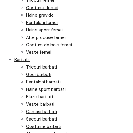
Tricouri femei
Costume femei
Haine gravide
Pantaloni femei
Haine sport femei
Alte produse femei
Costum de baie femei
Veste femei
Barbati
Tricouri barbati
Geci barbati
Pantaloni barbati
Haine sport barbati
Bluze barbati
Veste barbati
Camasi barbati
Sacouri barbati
Costume barbati