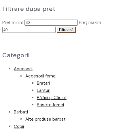
Filtrare dupa pret
Preț minim
Preț maxim
Filtrează
Categorii
Accesorii
Accesorii femei
Bratari
Lanturi
Pălării și Căciuli
Posete femei
Barbati
Alte produse barbati
Copii