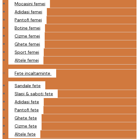
Mocasini femei
Adidasi femei
Pantofi femei
Botine femei
Cizme femei
Ghete femei
Sport femei
Altele femei
Fete incaltaminte
Sandale fete
Slapi & saboti fete
Adidasi fete
Pantofi fete
Ghete fete
Cizme fete
Altele fete