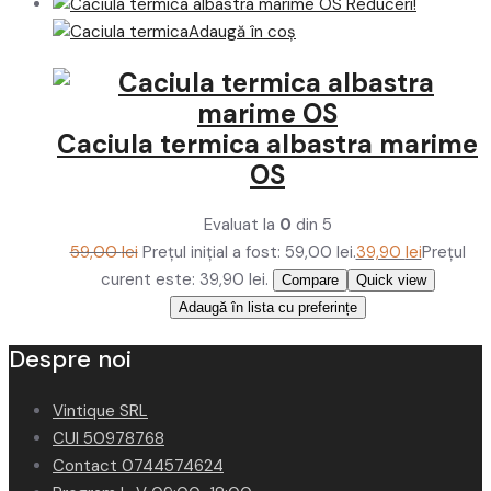
Reduceri!
Adaugă în coș
Caciula termica albastra marime
OS
Evaluat la
0
din 5
59,00
lei
Prețul inițial a fost: 59,00 lei.
39,90
lei
Prețul
curent este: 39,90 lei.
Compare
Quick view
Adaugă în lista cu preferințe
Despre noi
Vintique SRL
CUI 50978768
Contact 0744574624