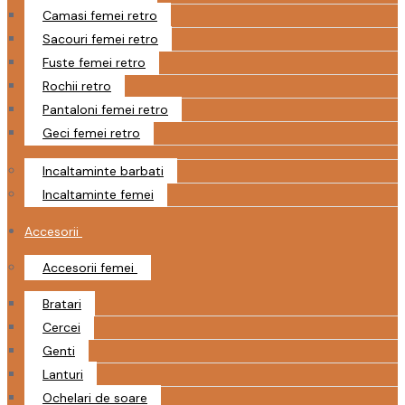
Camasi femei retro
Sacouri femei retro
Fuste femei retro
Rochii retro
Pantaloni femei retro
Geci femei retro
Incaltaminte barbati
Incaltaminte femei
Accesorii
Accesorii femei
Bratari
Cercei
Genti
Lanturi
Ochelari de soare