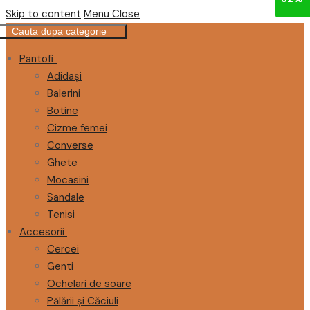
Skip to content
Menu
Close
Cauta dupa categorie
Pantofi
Adidași
Balerini
Botine
Cizme femei
Converse
Ghete
Mocasini
Sandale
Tenisi
Accesorii
Cercei
Genti
Ochelari de soare
Pălării și Căciuli