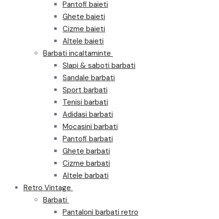
Pantofi baieti
Ghete baieti
Cizme baieti
Altele baieti
Barbati incaltaminte
Slapi & saboti barbati
Sandale barbati
Sport barbati
Tenisi barbati
Adidasi barbati
Mocasini barbati
Pantofi barbati
Ghete barbati
Cizme barbati
Altele barbati
Retro Vintage
Barbati
Pantaloni barbati retro