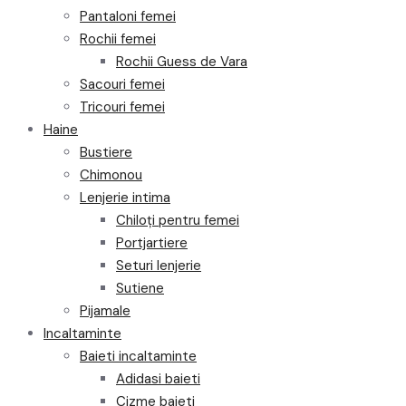
Pantaloni femei
Rochii femei
Rochii Guess de Vara
Sacouri femei
Tricouri femei
Haine
Bustiere
Chimonou
Lenjerie intima
Chiloți pentru femei
Portjartiere
Seturi lenjerie
Sutiene
Pijamale
Incaltaminte
Baieti incaltaminte
Adidasi baieti
Cizme baieti