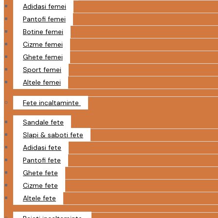
Adidasi femei
Pantofi femei
Botine femei
Cizme femei
Ghete femei
Sport femei
Altele femei
Fete incaltaminte
Sandale fete
Slapi & saboti fete
Adidasi fete
Pantofi fete
Ghete fete
Cizme fete
Altele fete