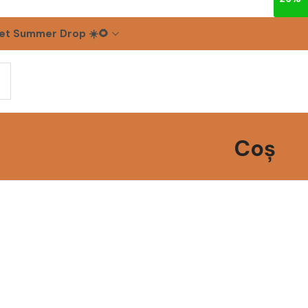
et Summer Drop ☀️🌻
Coș