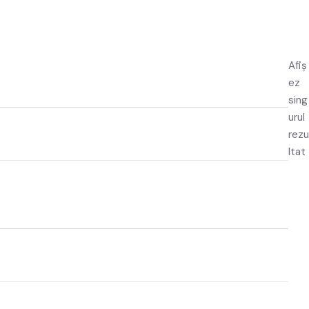
Afiș
ez
sing
urul
rezu
ltat