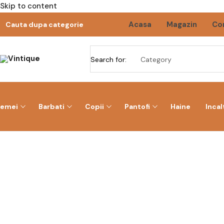
Skip to content
Acasa
Magazin
Co
Cauta dupa categorie
Search for:
Femei
Barbati
Copii
Pantofi
Haine
Inca