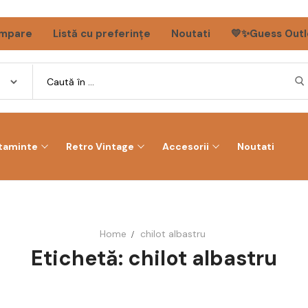
mpare
Listă cu preferințe
Noutati
💛✨Guess Outl
ltaminte
Retro Vintage
Accesorii
Noutati
Home
chilot albastru
Etichetă:
chilot albastru