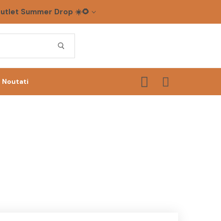
utlet Summer Drop ☀️🌻
Noutati