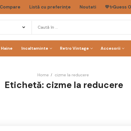
Compare
Listă cu preferințe
Noutati
💛✨Guess O
Haine
Incaltaminte
Retro Vintage
Accesorii
Home
cizme la reducere
Etichetă:
cizme la reducere