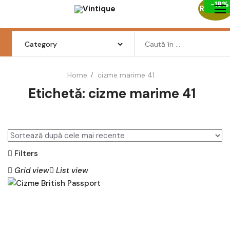
-18%
Skip
Reduceri
to
content
Search
for:
Home
cizme marime 41
Etichetă:
cizme marime 41
Femei
Barbati
Copii
Filters
Pantofi
Grid view
List view
Haine
Incaltaminte
AD
AU
Retro Vintage
GĂ