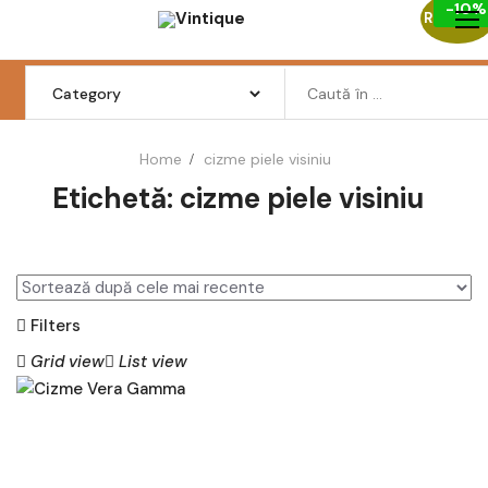
-10%
Skip
Reduceri
to
content
Search
for:
Home
cizme piele visiniu
Etichetă:
cizme piele visiniu
Femei
Barbati
Copii
Filters
Pantofi
Grid view
List view
Haine
Incaltaminte
AD
AU
Retro Vintage
GĂ