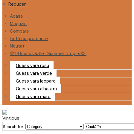
Reduceri
Acasa
Magazin
Compare
Listă cu preferințe
Noutati
💛✨Guess Outlet Summer Drop ☀️🌻
Guess vara rosu
Guess vara verde
Guess vara leopard
Guess vara albastru
Guess vara maro
Search for: