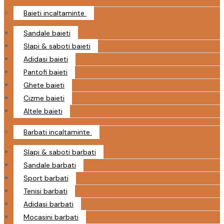
Baieti incaltaminte
Sandale baieti
Slapi & saboti baieti
Adidasi baieti
Pantofi baieti
Ghete baieti
Cizme baieti
Altele baieti
Barbati incaltaminte
Slapi & saboti barbati
Sandale barbati
Sport barbati
Tenisi barbati
Adidasi barbati
Mocasini barbati