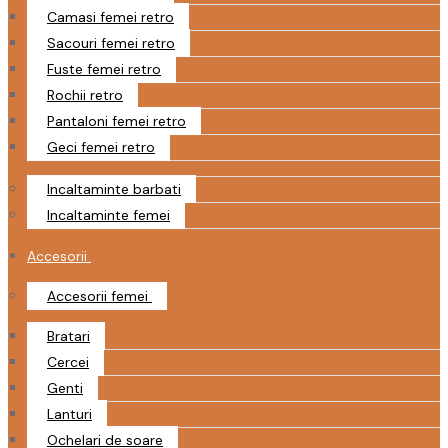
Camasi femei retro
Sacouri femei retro
Fuste femei retro
Rochii retro
Pantaloni femei retro
Geci femei retro
Incaltaminte barbati
Incaltaminte femei
Accesorii
Accesorii femei
Bratari
Cercei
Genti
Lanturi
Ochelari de soare