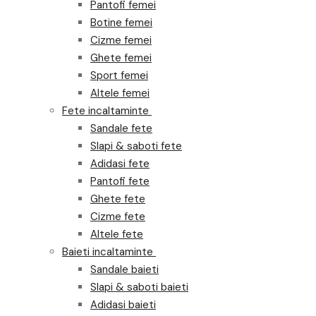
Pantofi femei
Botine femei
Cizme femei
Ghete femei
Sport femei
Altele femei
Fete incaltaminte
Sandale fete
Slapi & saboti fete
Adidasi fete
Pantofi fete
Ghete fete
Cizme fete
Altele fete
Baieti incaltaminte
Sandale baieti
Slapi & saboti baieti
Adidasi baieti