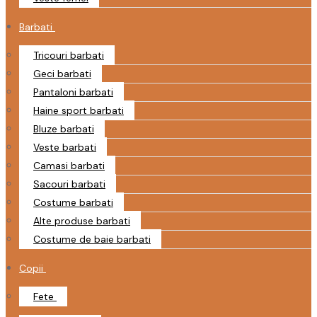
Barbati
Tricouri barbati
Geci barbati
Pantaloni barbati
Haine sport barbati
Bluze barbati
Veste barbati
Camasi barbati
Sacouri barbati
Costume barbati
Alte produse barbati
Costume de baie barbati
Copii
Fete