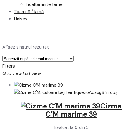
Incaltaminte femei
Toamnă / Iarnă
Unisex
Afișez singurul rezultat
Filters
Grid view
List view
Adaugă în coș
Cizme
C’M marime 39
Evaluat la
0
din 5