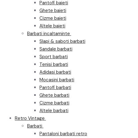
Pantofi baieti
Ghete baieti
Cizme baieti
Altele baieti
Barbati incaltaminte
Slapi & saboti barbati
Sandale barbati
Sport barbati
Tenisi barbati
Adidasi barbati
Mocasini barbati
Pantofi barbati
Ghete barbati
Cizme barbati
Altele barbati
Retro Vintage
Barbati
Pantaloni barbati retro