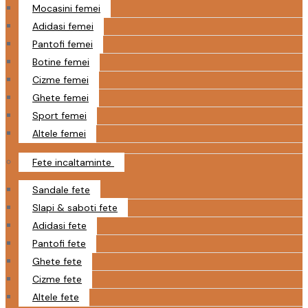
Mocasini femei
Adidasi femei
Pantofi femei
Botine femei
Cizme femei
Ghete femei
Sport femei
Altele femei
Fete incaltaminte
Sandale fete
Slapi & saboti fete
Adidasi fete
Pantofi fete
Ghete fete
Cizme fete
Altele fete