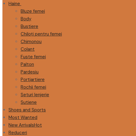
Haine
Bluze femei
Body
Bustiere
Chiloți pentru femei
Chimonou
Colant
Fuste femei
Palton
Pardesiu
Portjartiere
Rochii femei
Seturi lenjerie
Sutiene
Shoes and Sports
Most Wanted
New Arrivals
Hot
Reduceri