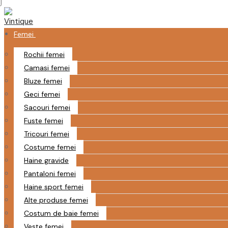
Femei
Rochii femei
Camasi femei
Bluze femei
Geci femei
Sacouri femei
Fuste femei
Tricouri femei
Costume femei
Haine gravide
Pantaloni femei
Haine sport femei
Alte produse femei
Costum de baie femei
Veste femei