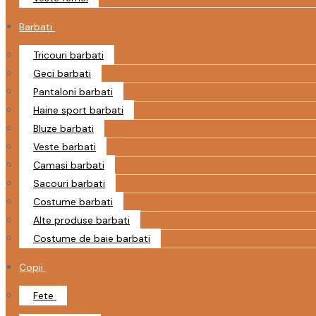
Barbati
Tricouri barbati
Geci barbati
Pantaloni barbati
Haine sport barbati
Bluze barbati
Veste barbati
Camasi barbati
Sacouri barbati
Costume barbati
Alte produse barbati
Costume de baie barbati
Copii
Fete