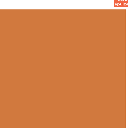
epuiza