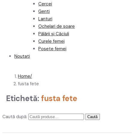
Cercei
Genti
Lanturi
Ochelari de soare
Pălării și Căciuli
Curele femei
Posete femei
Noutati
Home
fusta fete
Etichetă:
fusta fete
Caută după:
Caută