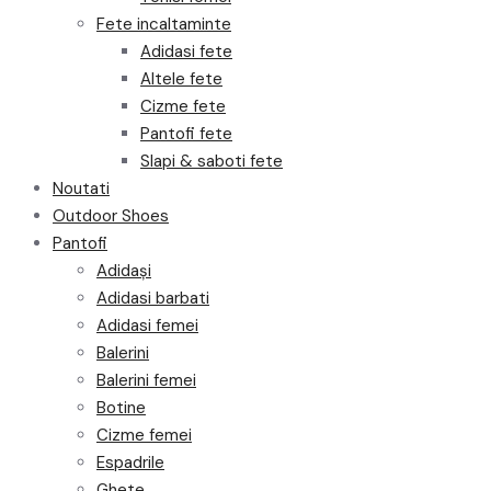
Fete incaltaminte
Adidasi fete
Altele fete
Cizme fete
Pantofi fete
Slapi & saboti fete
Noutati
Outdoor Shoes
Pantofi
Adidași
Adidasi barbati
Adidasi femei
Balerini
Balerini femei
Botine
Cizme femei
Espadrile
Ghete