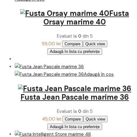
Fusta
Orsay marime 40
Evaluat la
0
din 5
59,00
lei
Compare
Quick view
Adaugă în lista cu preferințe
Adaugă în coș
Fusta Jean Pascale marime 36
Evaluat la
0
din 5
45,00
lei
Compare
Quick view
Adaugă în lista cu preferințe