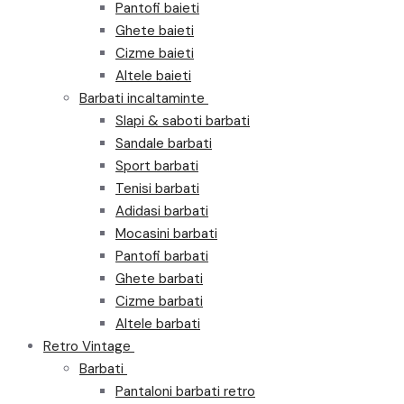
Pantofi baieti
Ghete baieti
Cizme baieti
Altele baieti
Barbati incaltaminte
Slapi & saboti barbati
Sandale barbati
Sport barbati
Tenisi barbati
Adidasi barbati
Mocasini barbati
Pantofi barbati
Ghete barbati
Cizme barbati
Altele barbati
Retro Vintage
Barbati
Pantaloni barbati retro