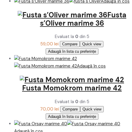
Adaugă în coș
Fusta
s’Oliver marime 36
Evaluat la
0
din 5
59,00
lei
Compare
Quick view
Adaugă în lista cu preferințe
Adaugă în coș
Fusta Momokrom marime 42
Evaluat la
0
din 5
70,00
lei
Compare
Quick view
Adaugă în lista cu preferințe
Adaugă în coș