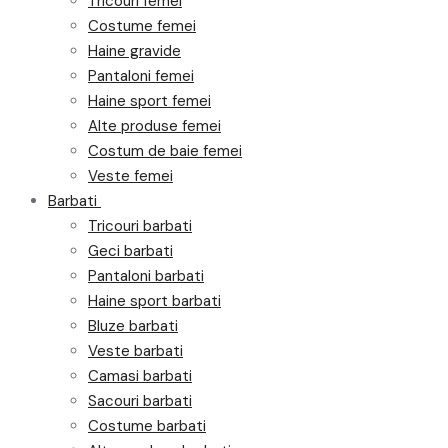
Tricouri femei
Costume femei
Haine gravide
Pantaloni femei
Haine sport femei
Alte produse femei
Costum de baie femei
Veste femei
Barbati
Tricouri barbati
Geci barbati
Pantaloni barbati
Haine sport barbati
Bluze barbati
Veste barbati
Camasi barbati
Sacouri barbati
Costume barbati