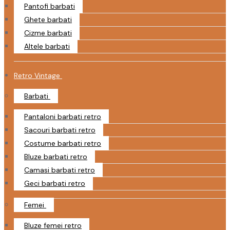
Pantofi barbati
Ghete barbati
Cizme barbati
Altele barbati
Retro Vintage
Barbati
Pantaloni barbati retro
Sacouri barbati retro
Costume barbati retro
Bluze barbati retro
Camasi barbati retro
Geci barbati retro
Femei
Bluze femei retro