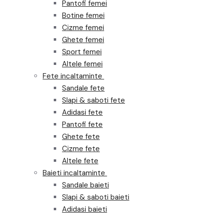
Pantofi femei
Botine femei
Cizme femei
Ghete femei
Sport femei
Altele femei
Fete incaltaminte
Sandale fete
Slapi & saboti fete
Adidasi fete
Pantofi fete
Ghete fete
Cizme fete
Altele fete
Baieti incaltaminte
Sandale baieti
Slapi & saboti baieti
Adidasi baieti