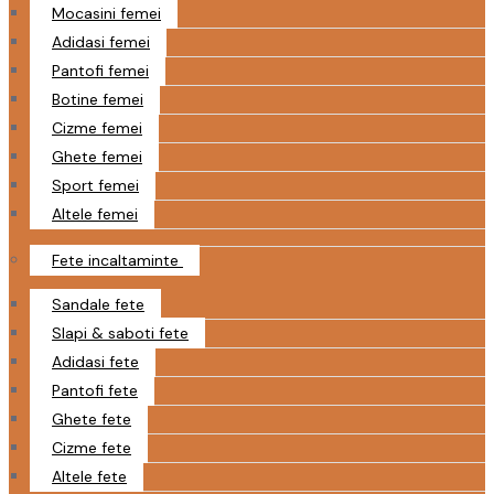
Mocasini femei
Adidasi femei
Pantofi femei
Botine femei
Cizme femei
Ghete femei
Sport femei
Altele femei
Fete incaltaminte
Sandale fete
Slapi & saboti fete
Adidasi fete
Pantofi fete
Ghete fete
Cizme fete
Altele fete