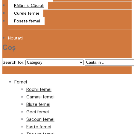
Pălării și Căciuli
Curele femei
Posete femei
Noutati
Coș
Search for:
Femei
Rochii femei
Camasi femei
Bluze femei
Geci femei
Sacouri femei
Fuste femei