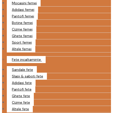
Mocasini femei
Adidasi femei
Pantofi femei
Botine femei
Cizme femei
Ghete femei
Sport femei
Altele femei
Fete incaltaminte
Sandale fete
Slapi & saboti fete
Adidasi fete
Pantofi fete
Ghete fete
Cizme fete
Altele fete