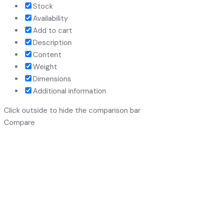
Stock
Availability
Add to cart
Description
Content
Weight
Dimensions
Additional information
Click outside to hide the comparison bar
Compare