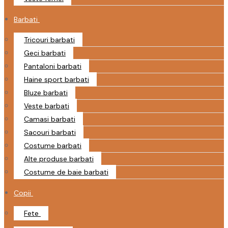
Barbati
Tricouri barbati
Geci barbati
Pantaloni barbati
Haine sport barbati
Bluze barbati
Veste barbati
Camasi barbati
Sacouri barbati
Costume barbati
Alte produse barbati
Costume de baie barbati
Copii
Fete