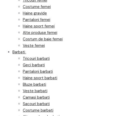
Tricouri femei
Costume femei
Haine gravide
Pantaloni femei
Haine sport femei
Alte produse femei
Costum de baie femei
Veste femei
Barbati
Tricouri barbati
Geci barbati
Pantaloni barbati
Haine sport barbati
Bluze barbati
Veste barbati
Camasi barbati
Sacouri barbati
Costume barbati