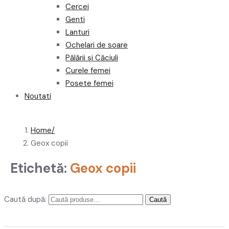
Cercei
Genti
Lanturi
Ochelari de soare
Pălării și Căciuli
Curele femei
Posete femei
Noutati
Home
Geox copii
Etichetă:
Geox copii
Caută după:
Caută