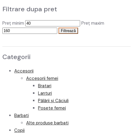
Filtrare dupa pret
Preț minim
Preț maxim
Filtrează
Categorii
Accesorii
Accesorii femei
Bratari
Lanturi
Pălării și Căciuli
Posete femei
Barbati
Alte produse barbati
Copii