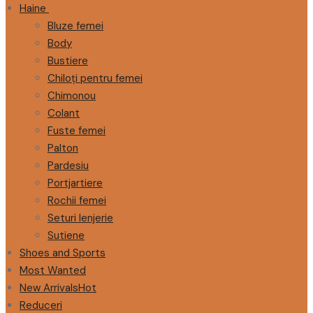
Haine
Bluze femei
Body
Bustiere
Chiloți pentru femei
Chimonou
Colant
Fuste femei
Palton
Pardesiu
Portjartiere
Rochii femei
Seturi lenjerie
Sutiene
Shoes and Sports
Most Wanted
New Arrivals
Hot
Reduceri