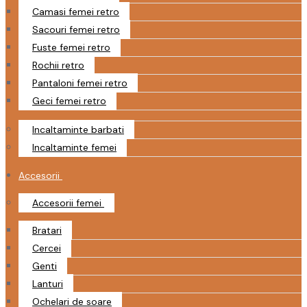
Camasi femei retro
Sacouri femei retro
Fuste femei retro
Rochii retro
Pantaloni femei retro
Geci femei retro
Incaltaminte barbati
Incaltaminte femei
Accesorii
Accesorii femei
Bratari
Cercei
Genti
Lanturi
Ochelari de soare