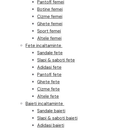
Pantofi femei
Botine femei
Cizme femei
Ghete femei
Sport femei
Altele femei
Fete incaltaminte
Sandale fete
Slapi & saboti fete
Adidasi fete
Pantofi fete
Ghete fete
Cizme fete
Altele fete
Baieti incaltaminte
Sandale baieti
Slapi & saboti baieti
Adidasi baieti