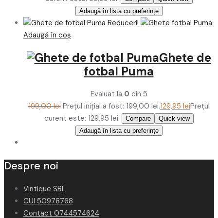
Adaugă în lista cu preferințe
Reduceri!
Adaugă în coș
Ghete de
fotbal Puma
Evaluat la
0
din 5
199,00
lei
Prețul inițial a fost: 199,00 lei.
129,95
lei
Prețul
curent este: 129,95 lei.
Compare
Quick view
Adaugă în lista cu preferințe
Despre noi
Vintique SRL
CUI 50978768
Contact 0744574624