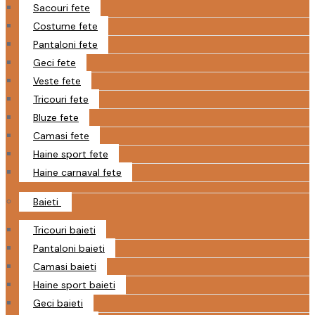
Sacouri fete
Costume fete
Pantaloni fete
Geci fete
Veste fete
Tricouri fete
Bluze fete
Camasi fete
Haine sport fete
Haine carnaval fete
Baieti
Tricouri baieti
Pantaloni baieti
Camasi baieti
Haine sport baieti
Geci baieti