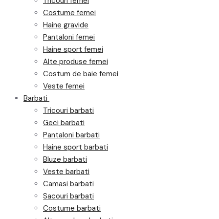
Tricouri femei
Costume femei
Haine gravide
Pantaloni femei
Haine sport femei
Alte produse femei
Costum de baie femei
Veste femei
Barbati
Tricouri barbati
Geci barbati
Pantaloni barbati
Haine sport barbati
Bluze barbati
Veste barbati
Camasi barbati
Sacouri barbati
Costume barbati