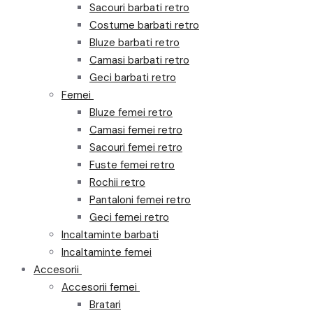
Sacouri barbati retro
Costume barbati retro
Bluze barbati retro
Camasi barbati retro
Geci barbati retro
Femei
Bluze femei retro
Camasi femei retro
Sacouri femei retro
Fuste femei retro
Rochii retro
Pantaloni femei retro
Geci femei retro
Incaltaminte barbati
Incaltaminte femei
Accesorii
Accesorii femei
Bratari