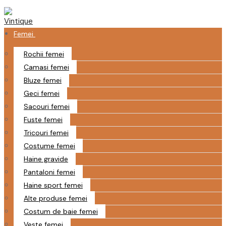
Femei
Rochii femei
Camasi femei
Bluze femei
Geci femei
Sacouri femei
Fuste femei
Tricouri femei
Costume femei
Haine gravide
Pantaloni femei
Haine sport femei
Alte produse femei
Costum de baie femei
Veste femei