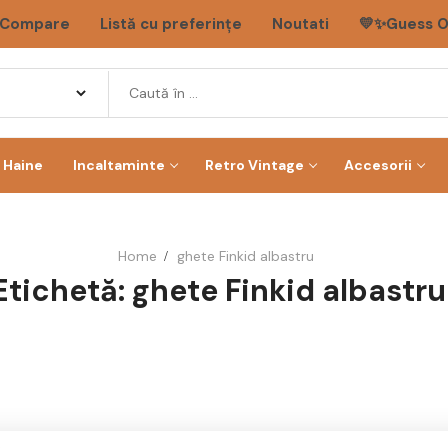
Compare
Listă cu preferințe
Noutati
💛✨Guess O
Haine
Incaltaminte
Retro Vintage
Accesorii
Home
ghete Finkid albastru
Etichetă:
ghete Finkid albastru