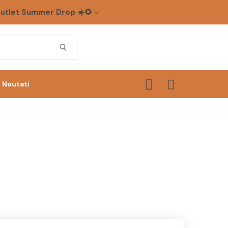
utlet Summer Drop ☀️🌻
Noutati