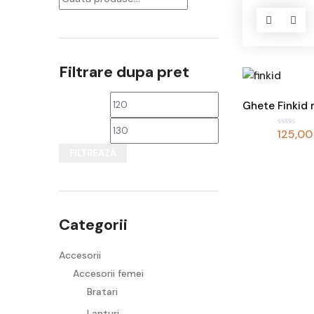
Filtrare dupa pret
Ghete Finkid 
Preț
Preț
125,0
E
v
minim
maxim
a
FILTREAZĂ
l
u
a
t
l
a
0
d
Categorii
i
n
5
Accesorii
Accesorii femei
Bratari
Lanturi