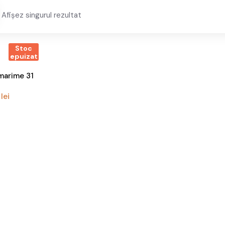
Afișez singurul rezultat
Stoc
epuizat
marime 31
0
lei