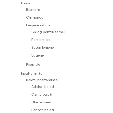
Haine
Bustiere
Chimonou
Lenjerie intima
Chiloți pentru femei
Portjartiere
Seturi lenjerie
Sutiene
Pijamale
Incaltaminte
Baieti incaltaminte
Adidasi baieti
Cizme baieti
Ghete baieti
Pantofi baieti