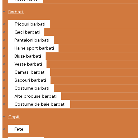
Barbati
Tricouri barbati
Geci barbati
Pantaloni barbati
Haine sport barbati
Bluze barbati
Veste barbati
Camasi barbati
Sacouri barbati
Costume barbati
Alte produse barbati
Costume de baie barbati
Copii
Fete