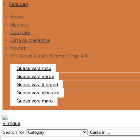
Reduceri
Acasa
Magazin
Compare
Listă cu preferințe
Noutati
💛✨Guess Outlet Summer Drop ☀️🌻
Guess vara rosu
Guess vara verde
Guess vara leopard
Guess vara albastru
Guess vara maro
Search for: