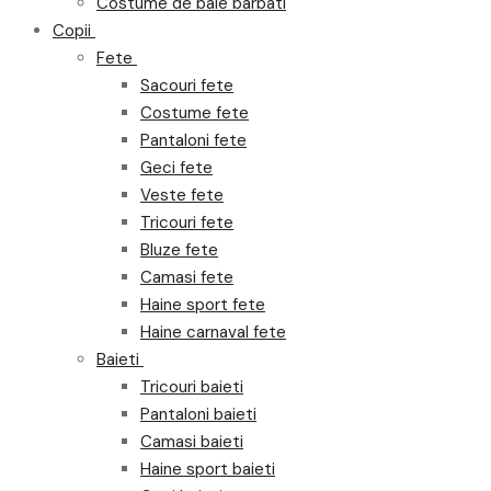
Costume de baie barbati
Copii
Fete
Sacouri fete
Costume fete
Pantaloni fete
Geci fete
Veste fete
Tricouri fete
Bluze fete
Camasi fete
Haine sport fete
Haine carnaval fete
Baieti
Tricouri baieti
Pantaloni baieti
Camasi baieti
Haine sport baieti