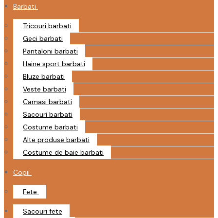
Barbati
Tricouri barbati
Geci barbati
Pantaloni barbati
Haine sport barbati
Bluze barbati
Veste barbati
Camasi barbati
Sacouri barbati
Costume barbati
Alte produse barbati
Costume de baie barbati
Copii
Fete
Sacouri fete