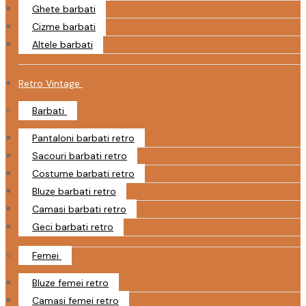
Ghete barbati
Cizme barbati
Altele barbati
Retro Vintage
Barbati
Pantaloni barbati retro
Sacouri barbati retro
Costume barbati retro
Bluze barbati retro
Camasi barbati retro
Geci barbati retro
Femei
Bluze femei retro
Camasi femei retro