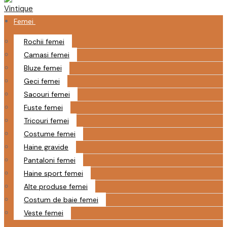
Femei
Rochii femei
Camasi femei
Bluze femei
Geci femei
Sacouri femei
Fuste femei
Tricouri femei
Costume femei
Haine gravide
Pantaloni femei
Haine sport femei
Alte produse femei
Costum de baie femei
Veste femei