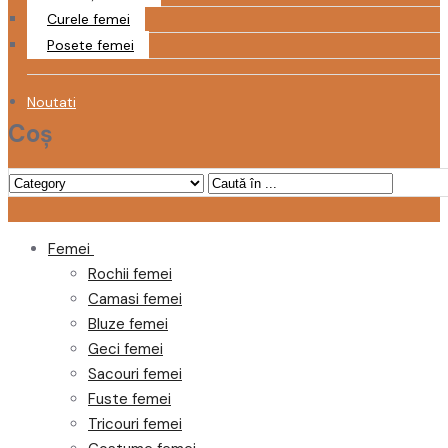
Curele femei
Posete femei
Noutati
Coș
Search
for:
Femei
Rochii femei
Camasi femei
Bluze femei
Geci femei
Sacouri femei
Fuste femei
Tricouri femei