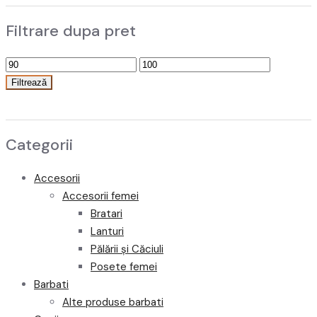
Filtrare dupa pret
Preț
Preț
minim
maxim
Filtrează
Categorii
Accesorii
Accesorii femei
Bratari
Lanturi
Pălării și Căciuli
Posete femei
Barbati
Alte produse barbati