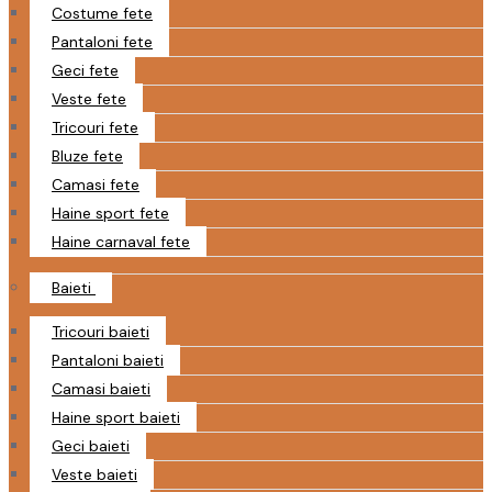
Costume fete
Pantaloni fete
Geci fete
Veste fete
Tricouri fete
Bluze fete
Camasi fete
Haine sport fete
Haine carnaval fete
Baieti
Tricouri baieti
Pantaloni baieti
Camasi baieti
Haine sport baieti
Geci baieti
Veste baieti