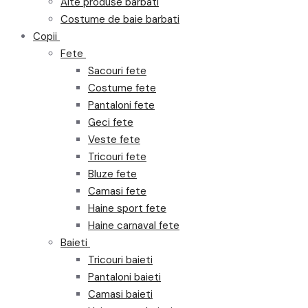
Alte produse barbati
Costume de baie barbati
Copii
Fete
Sacouri fete
Costume fete
Pantaloni fete
Geci fete
Veste fete
Tricouri fete
Bluze fete
Camasi fete
Haine sport fete
Haine carnaval fete
Baieti
Tricouri baieti
Pantaloni baieti
Camasi baieti