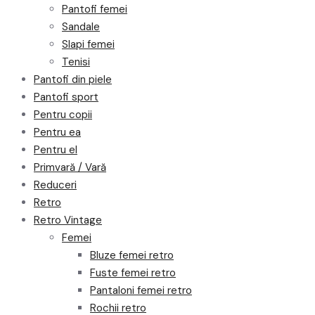
Pantofi femei
Sandale
Slapi femei
Tenisi
Pantofi din piele
Pantofi sport
Pentru copii
Pentru ea
Pentru el
Primvară / Vară
Reduceri
Retro
Retro Vintage
Femei
Bluze femei retro
Fuste femei retro
Pantaloni femei retro
Rochii retro