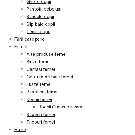
Ghete copii
Pantofii bebeluși
Sandale copii
Slip baie copii
Tenisi copii
Fără categorie
Femei
Alte produse femei
Bluze femei
Camasi femei
Costum de baie femei
Fuste femei
Pantaloni femei
Rochii femei
Rochii Guess de Vara
Sacouri femei
Tricouri femei
Haine