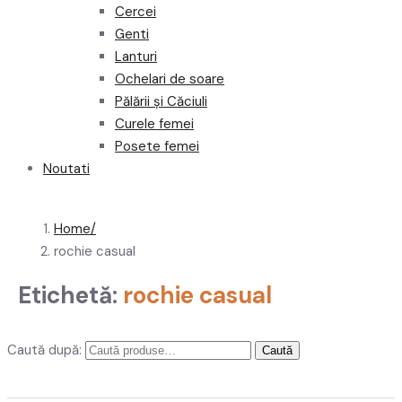
Cercei
Genti
Lanturi
Ochelari de soare
Pălării și Căciuli
Curele femei
Posete femei
Noutati
Home
rochie casual
Etichetă:
rochie casual
Caută după:
Caută