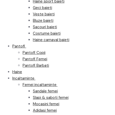
Haine sport baieti
Geci baieti
Veste baieti
Bluze baieti
Sacouri baieti
Costume baieti
Haine carnaval baieti
Pantofi
Pantofi Copii
Pantofi Femei
Pantofi Barbati
Haine
Incaltaminte
Femei incaltaminte
Sandale femei
Slapi & saboti femei
Mocasini femei
Adidasi femei