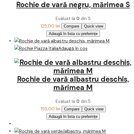
Rochie de vară negru, mărimea S
Evaluat la
0
din 5
125,00
lei
Compare
Quick view
Adaugă în lista cu preferințe
Adaugă în coș
Rochie de vară albastru deschis,
mărimea M
Evaluat la
0
din 5
155,00
lei
Compare
Quick view
Adaugă în lista cu preferințe