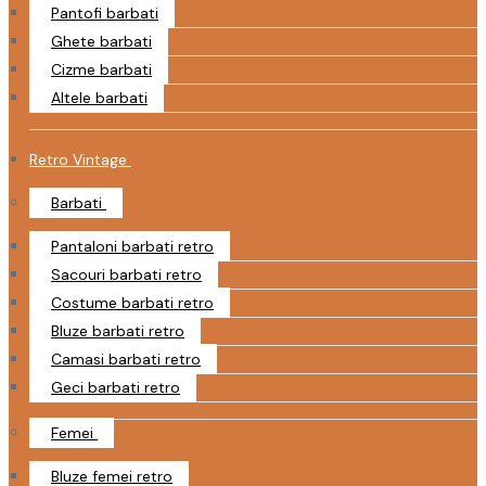
Pantofi barbati
Ghete barbati
Cizme barbati
Altele barbati
Retro Vintage
Barbati
Pantaloni barbati retro
Sacouri barbati retro
Costume barbati retro
Bluze barbati retro
Camasi barbati retro
Geci barbati retro
Femei
Bluze femei retro