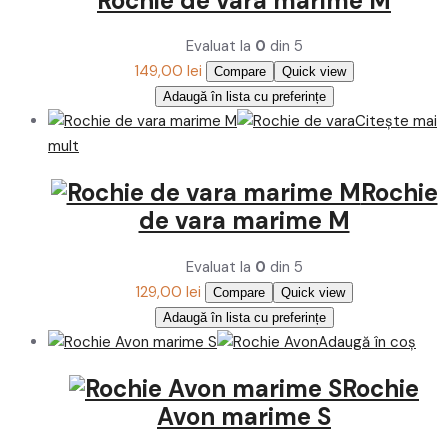
Rochie de vara marime M
Evaluat la
0
din 5
149,00
lei
Compare
Quick view
Adaugă în lista cu preferințe
Citește mai
mult
Rochie
de vara marime M
Evaluat la
0
din 5
129,00
lei
Compare
Quick view
Adaugă în lista cu preferințe
Adaugă în coș
Rochie
Avon marime S