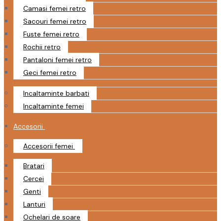
Camasi femei retro
Sacouri femei retro
Fuste femei retro
Rochii retro
Pantaloni femei retro
Geci femei retro
Incaltaminte barbati
Incaltaminte femei
Accesorii
Accesorii femei
Bratari
Cercei
Genti
Lanturi
Ochelari de soare