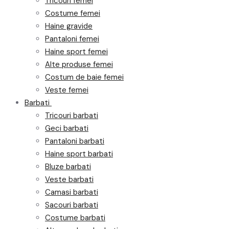
Tricouri femei
Costume femei
Haine gravide
Pantaloni femei
Haine sport femei
Alte produse femei
Costum de baie femei
Veste femei
Barbati
Tricouri barbati
Geci barbati
Pantaloni barbati
Haine sport barbati
Bluze barbati
Veste barbati
Camasi barbati
Sacouri barbati
Costume barbati