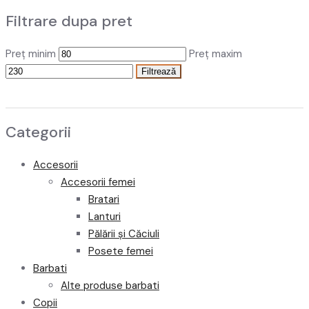
Filtrare dupa pret
Preț minim
Preț maxim
Filtrează
Categorii
Accesorii
Accesorii femei
Bratari
Lanturi
Pălării și Căciuli
Posete femei
Barbati
Alte produse barbati
Copii