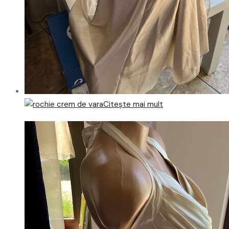
Citește mai mult