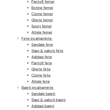
Pantofi femei
Botine femei
Cizme femei
Ghete femei
Sport femei
Altele femei
Fete incaltaminte
Sandale fete
Slapi & saboti fete
Adidasi fete
Pantofi fete
Ghete fete
Cizme fete
Altele fete
Baieti incaltaminte
Sandale baieti
Slapi & saboti baieti
Adidasi baieti