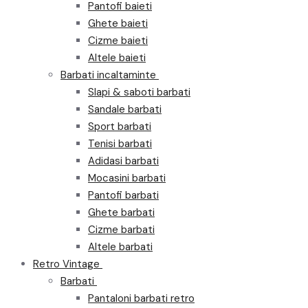
Pantofi baieti
Ghete baieti
Cizme baieti
Altele baieti
Barbati incaltaminte
Slapi & saboti barbati
Sandale barbati
Sport barbati
Tenisi barbati
Adidasi barbati
Mocasini barbati
Pantofi barbati
Ghete barbati
Cizme barbati
Altele barbati
Retro Vintage
Barbati
Pantaloni barbati retro