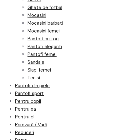
Ghete de fotbal
Mocasini
Mocasini barbati
Mocasini femei
Pantofi cu toc
Pantofi eleganti
Pantofi femei
Sandale
Slapi femei
Tenisi
Pantofi din piele
Pantofi sport
Pentru copii
Pentru ea
Pentru el
Primvară / Vară
Reduceri