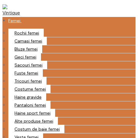
Femei
Rochii femei
Camasi femei
Bluze femei
Geci femei
Sacouri femei
Fuste femei
Tricouri femei
Costume femei
Haine gravide
Pantaloni femei
Haine sport femei
Alte produse femei
Costum de baie femei
Veste femei