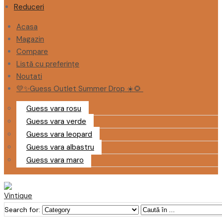
Reduceri
Acasa
Magazin
Compare
Listă cu preferințe
Noutati
💛✨Guess Outlet Summer Drop ☀️🌻
Guess vara rosu
Guess vara verde
Guess vara leopard
Guess vara albastru
Guess vara maro
Search for: