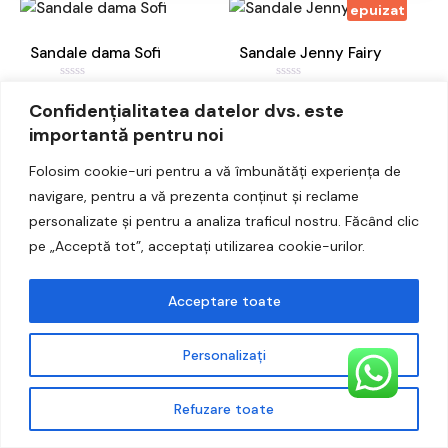
epuizat
Accesorii
Sandale dama Sofi
Sandale Jenny Fairy
Noutati
59,00
lei
50,00
lei
E
E
v
v
Confidențialitatea datelor dvs. este
a
a
l
l
importantă pentru noi
u
u
-30%
a
a
ADAUGĂ ÎN COȘ
t
t
Folosim cookie-uri pentru a vă îmbunătăți experiența de
Reduceri!
l
l
a
a
navigare, pentru a vă prezenta conținut și reclame
0
0
Sandale Image marime
d
d
personalizate și pentru a analiza traficul nostru. Făcând clic
i
i
39
n
n
pe „Acceptă tot”, acceptați utilizarea cookie-urilor.
5
5
199,00
lei
139,99
lei
Prețul
Prețul
E
v
inițial
curent
a
Acceptare toate
l
a
este:
u
a
t
fost:
139,99 lei.
l
Personalizați
a
199,00 lei.
0
d
i
Refuzare toate
n
5