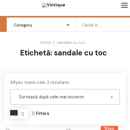
Skip
to
content
Search
for:
Home
sandale cu toc
Etichetă:
sandale cu toc
Femei
Barbati
Copii
Sortat
Afișez toate cele 3 rezultate
Pantofi
după
cele
Sortează după cele mai recente
Haine
mai
recente
Filters
Incaltaminte
Retro Vintage
Stoc
ADAUGĂ ÎN COȘ
CITEȘTE MAI MULT