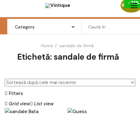
-29%
-31%
Skip
Reduceri
Reduceri
to
content
Search
for:
Home
sandale de firmă
Etichetă:
sandale de firmă
Femei
Barbati
Copii
Filters
Pantofi
Grid view
List view
Haine
Incaltaminte
AD
AD
AU
AU
Retro Vintage
GĂ
GĂ