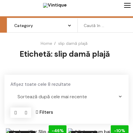
Skip
to
content
Search
for:
Home
slip damă plajă
Etichetă:
slip damă plajă
Femei
Barbati
Copii
Sortat
Afișez toate cele 8 rezultate
Pantofi
după
cele
Haine
mai
Filters
recente
Incaltaminte
Retro Vintage
-46%
-10%