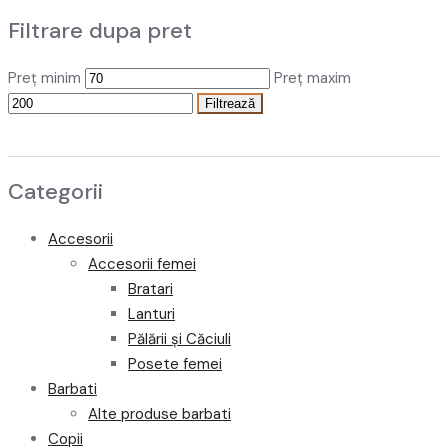
Filtrare dupa pret
Preț minim
Preț maxim
Filtrează
Categorii
Accesorii
Accesorii femei
Bratari
Lanturi
Pălării și Căciuli
Posete femei
Barbati
Alte produse barbati
Copii