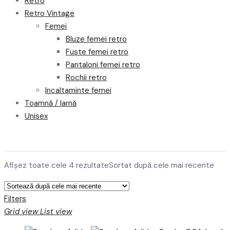
Retro
Retro Vintage
Femei
Bluze femei retro
Fuste femei retro
Pantaloni femei retro
Rochii retro
Incaltaminte femei
Toamnă / Iarnă
Unisex
Afișez toate cele 4 rezultate
Sortat după cele mai recente
Filters
Grid view
List view