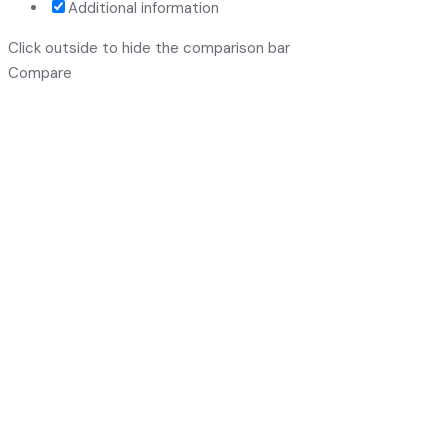
Additional information
Click outside to hide the comparison bar
Compare