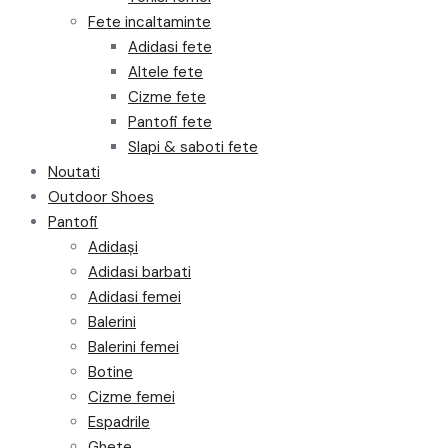
Fete incaltaminte
Adidasi fete
Altele fete
Cizme fete
Pantofi fete
Slapi & saboti fete
Noutati
Outdoor Shoes
Pantofi
Adidași
Adidasi barbati
Adidasi femei
Balerini
Balerini femei
Botine
Cizme femei
Espadrile
Ghete