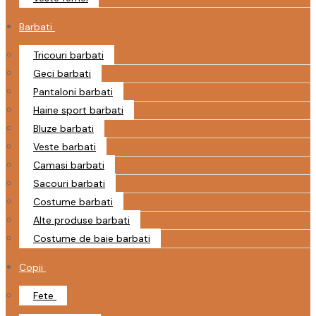
Barbati
Tricouri barbati
Geci barbati
Pantaloni barbati
Haine sport barbati
Bluze barbati
Veste barbati
Camasi barbati
Sacouri barbati
Costume barbati
Alte produse barbati
Costume de baie barbati
Copii
Fete