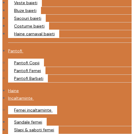
Veste baieti
Bluze baieti
Sacouri baieti
Costume baieti
Haine carnaval baieti
Pantofi
Pantofi Copii
Pantofi Femei
Pantofi Barbati
Haine
Incaltaminte
Femei incaltaminte
Sandale femei
Slapi & saboti femei