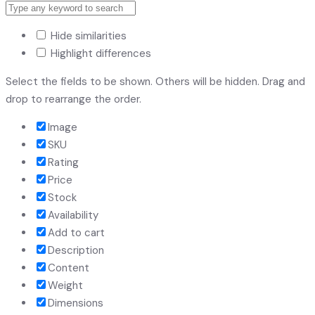
Hide similarities
Highlight differences
Select the fields to be shown. Others will be hidden. Drag and
drop to rearrange the order.
Image
SKU
Rating
Price
Stock
Availability
Add to cart
Description
Content
Weight
Dimensions