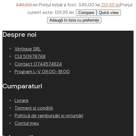
349,00
lei
Prețul inițial a fost: 349,00 lei.
139,95
lei
Prețul
curent este: 139,95 lei.
Compare
Quick view
Adaugă în lista cu preferințe
Despre noi
Vintique SRL
CUI 50978768
Contact 0744574624
Program L-V 09:00-18:00
Cumparaturi
Livrare
Termeni si conditii
Politică de rambursări și returnări
Contul meu