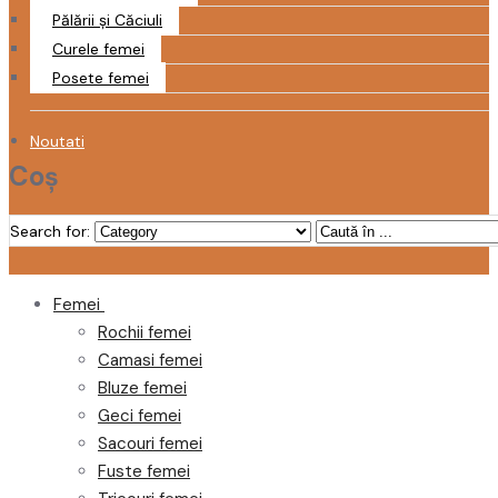
Pălării și Căciuli
Curele femei
Posete femei
Noutati
Coș
Search for:
Femei
Rochii femei
Camasi femei
Bluze femei
Geci femei
Sacouri femei
Fuste femei