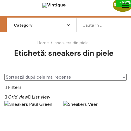
-48
-39%
-58%
Skip
Reduceri
Reduceri
Reduceri
to
content
Search
for:
Home
sneakers din piele
Etichetă:
sneakers din piele
Femei
Barbati
Copii
Filters
Pantofi
Grid view
List view
Haine
Incaltaminte
AD
AD
AU
AU
Retro Vintage
GĂ
GĂ