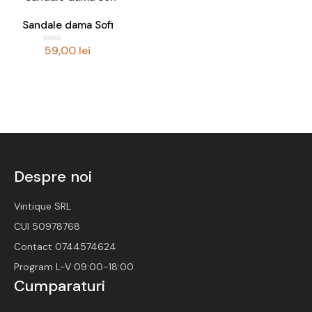
Accesorii
Sandale dama Sofi
59,00
lei
Noutati
E
v
a
l
u
a
t
l
a
0
d
i
n
5
Despre noi
Vintique SRL
CUI 50978768
Contact 0744574624
Program L-V 09:00-18:00
Cumparaturi