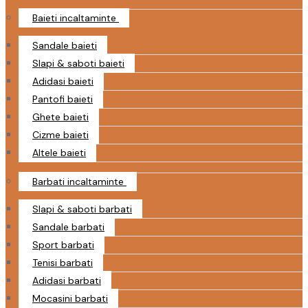
Baieti incaltaminte
Sandale baieti
Slapi & saboti baieti
Adidasi baieti
Pantofi baieti
Ghete baieti
Cizme baieti
Altele baieti
Barbati incaltaminte
Slapi & saboti barbati
Sandale barbati
Sport barbati
Tenisi barbati
Adidasi barbati
Mocasini barbati