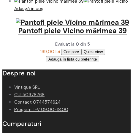
Adaugă în coș
Pantofi piele Vicino mărimea 39
Evaluat la
0
din 5
199,00
lei
Compare
Quick view
Adaugă în lista cu preferințe
Despre noi
Vintique SRL
CUI 50978768
Contact 0744574624
Program L-V 09:00-18:00
Cumparaturi