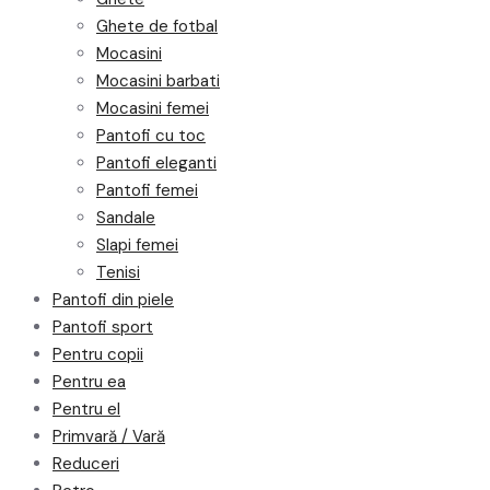
Ghete de fotbal
Mocasini
Mocasini barbati
Mocasini femei
Pantofi cu toc
Pantofi eleganti
Pantofi femei
Sandale
Slapi femei
Tenisi
Pantofi din piele
Pantofi sport
Pentru copii
Pentru ea
Pentru el
Primvară / Vară
Reduceri