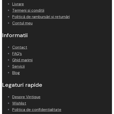
Livrare
Termeni si conditii
Politică de rambursări și returnări
Contul meu
Informatii
Contact
FAQ’s
Ghid marimi
Servicii
Blog
Legaturi rapide
Despre Vintique
Wishlist
Politica de confidentialitate