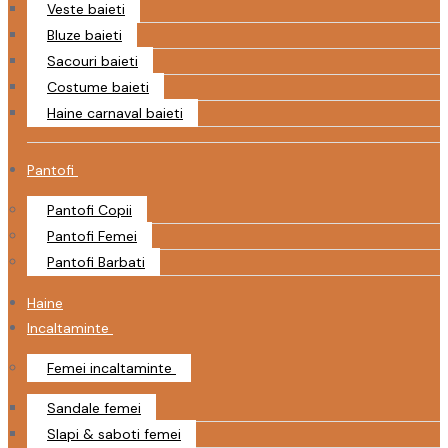
Veste baieti
Bluze baieti
Sacouri baieti
Costume baieti
Haine carnaval baieti
Pantofi
Pantofi Copii
Pantofi Femei
Pantofi Barbati
Haine
Incaltaminte
Femei incaltaminte
Sandale femei
Slapi & saboti femei