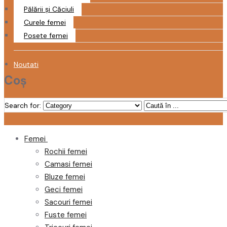
Pălării și Căciuli
Curele femei
Posete femei
Noutati
Coș
Search for:
Femei
Rochii femei
Camasi femei
Bluze femei
Geci femei
Sacouri femei
Fuste femei