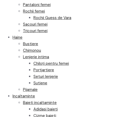
Pantaloni femei
Rochii femei
Rochii Guess de Vara
Sacouri femei
Tricouri femei
Haine
Bustiere
Chimonou
Lenjerie intima
Chiloți pentru femei
Portjartiere
Seturi lenjerie
Sutiene
Pijamale
Incaltaminte
Baieti incaltaminte
Adidasi baieti
Cizme baieti