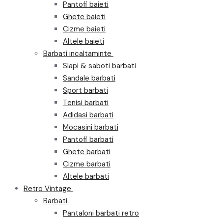
Pantofi baieti
Ghete baieti
Cizme baieti
Altele baieti
Barbati incaltaminte
Slapi & saboti barbati
Sandale barbati
Sport barbati
Tenisi barbati
Adidasi barbati
Mocasini barbati
Pantofi barbati
Ghete barbati
Cizme barbati
Altele barbati
Retro Vintage
Barbati
Pantaloni barbati retro