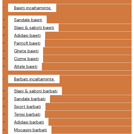
Baieti incaltaminte
Sandale baieti
Slapi & saboti baieti
Adidasi baieti
Pantofi baieti
Ghete baieti
Cizme baieti
Altele baieti
Barbati incaltaminte
Slapi & saboti barbati
Sandale barbati
Sport barbati
Tenisi barbati
Adidasi barbati
Mocasini barbati