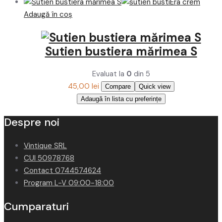
Adaugă în coș
Sutien bustiera mărimea S
Evaluat la
0
din 5
45,00
lei
Compare
Quick view
Adaugă în lista cu preferințe
Despre noi
Vintique SRL
CUI 50978768
Contact 0744574624
Program L-V 09:00-18:00
Cumparaturi