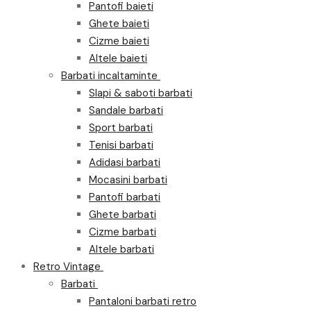
Pantofi baieti
Ghete baieti
Cizme baieti
Altele baieti
Barbati incaltaminte
Slapi & saboti barbati
Sandale barbati
Sport barbati
Tenisi barbati
Adidasi barbati
Mocasini barbati
Pantofi barbati
Ghete barbati
Cizme barbati
Altele barbati
Retro Vintage
Barbati
Pantaloni barbati retro