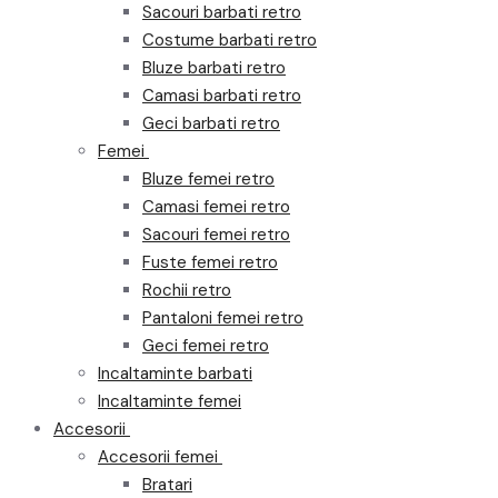
Sacouri barbati retro
Costume barbati retro
Bluze barbati retro
Camasi barbati retro
Geci barbati retro
Femei
Bluze femei retro
Camasi femei retro
Sacouri femei retro
Fuste femei retro
Rochii retro
Pantaloni femei retro
Geci femei retro
Incaltaminte barbati
Incaltaminte femei
Accesorii
Accesorii femei
Bratari