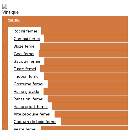
Femei
Rochii femei
Camasi femei
Bluze femei
Geci femei
Sacouri femei
Fuste femei
Tricouri femei
Costume femei
Haine gravide
Pantaloni femei
Haine sport femei
Alte produse femei
Costum de baie femei
Veste femei