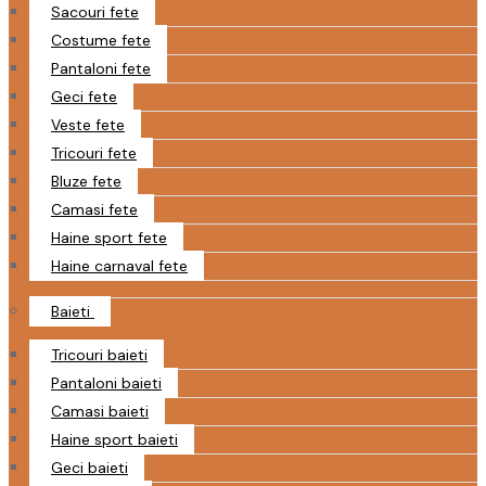
Sacouri fete
Costume fete
Pantaloni fete
Geci fete
Veste fete
Tricouri fete
Bluze fete
Camasi fete
Haine sport fete
Haine carnaval fete
Baieti
Tricouri baieti
Pantaloni baieti
Camasi baieti
Haine sport baieti
Geci baieti