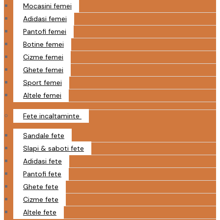
Mocasini femei
Adidasi femei
Pantofi femei
Botine femei
Cizme femei
Ghete femei
Sport femei
Altele femei
Fete incaltaminte
Sandale fete
Slapi & saboti fete
Adidasi fete
Pantofi fete
Ghete fete
Cizme fete
Altele fete