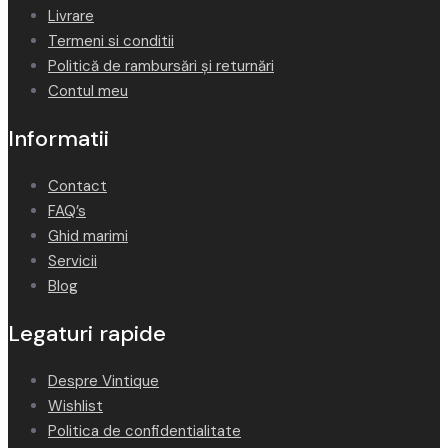
Livrare
Termeni si conditii
Politică de rambursări și returnări
Contul meu
Informatii
Contact
FAQ’s
Ghid marimi
Servicii
Blog
Legaturi rapide
Despre Vintique
Wishlist
Politica de confidentialitate