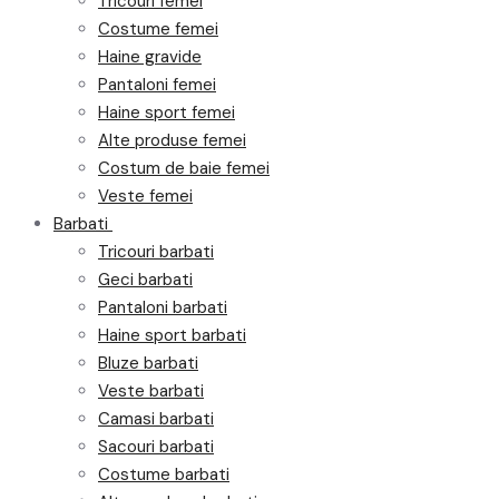
Tricouri femei
Costume femei
Haine gravide
Pantaloni femei
Haine sport femei
Alte produse femei
Costum de baie femei
Veste femei
Barbati
Tricouri barbati
Geci barbati
Pantaloni barbati
Haine sport barbati
Bluze barbati
Veste barbati
Camasi barbati
Sacouri barbati
Costume barbati