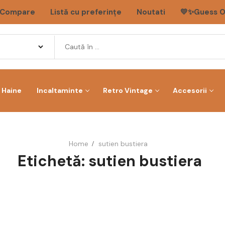
Compare
Listă cu preferințe
Noutati
💛✨Guess O
Haine
Incaltaminte
Retro Vintage
Accesorii
Home
sutien bustiera
Etichetă:
sutien bustiera