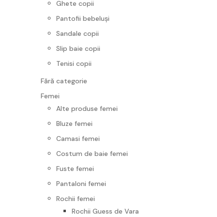
Ghete copii
Pantofii bebeluși
Sandale copii
Slip baie copii
Tenisi copii
Fără categorie
Femei
Alte produse femei
Bluze femei
Camasi femei
Costum de baie femei
Fuste femei
Pantaloni femei
Rochii femei
Rochii Guess de Vara