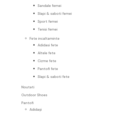
Sandale femei
Slapi & saboti femei
Sport femei
Tenisi femei
Fete incaltaminte
Adidasi fete
Altele fete
Cizme fete
Pantofi fete
Slapi & saboti fete
Noutati
Outdoor Shoes
Pantofi
Adidași