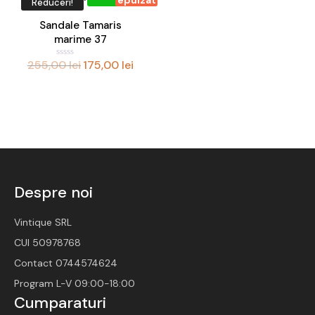
Reduceri!
Accesorii
Sandale Tamaris
marime 37
Noutati
255,00
lei
175,00
lei
Prețul
Prețul
E
v
inițial
curent
a
l
a
este:
u
a
t
fost:
175,00 lei.
l
a
255,00 lei.
0
d
i
n
5
Despre noi
Vintique SRL
CUI 50978768
Contact 0744574624
Program L-V 09:00-18:00
Cumparaturi