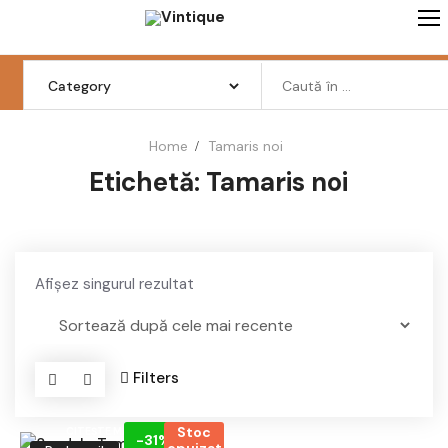
Skip
to
content
Search
for:
Home
Tamaris noi
Etichetă:
Tamaris noi
Femei
Barbati
Copii
Afișez singurul rezultat
Pantofi
Haine
Filters
Incaltaminte
Stoc
CITEȘTE MAI MULT
Retro Vintage
-31%
epuizat