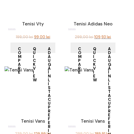
ÎN
ÎN
C
C
Accesorii
OȘ
OȘ
Noutati
Tenisi Vty
Tenisi Adidas Neo
E
E
Prețul
Prețul
Prețul
Prețul
199,00
lei
99,00
lei
299,00
lei
109,93
lei
v
v
a
a
inițial
curent
inițial
curent
l
l
C
Q
A
C
Q
A
u
u
a
este:
a
este:
O
U
D
O
U
D
a
a
M
I
A
M
I
A
t
t
fost:
99,00 lei.
fost:
109,93 lei.
l
l
P
C
U
P
C
U
a
a
A
K
G
A
K
G
199,00 lei.
299,00 lei.
0
0
R
V
Ă
R
V
Ă
d
d
E
I
Î
E
I
Î
i
i
E
N
E
N
n
n
W
L
W
L
5
5
I
I
S
S
AD
AD
T
T
AU
AU
A
A
GĂ
GĂ
C
C
ÎN
ÎN
U
U
C
C
P
P
OȘ
OȘ
R
R
E
E
F
F
Tenisi Vans
Tenisi Vans
E
E
R
R
I
I
E
E
Prețul
Prețul
Prețul
Prețul
239,00
lei
129,99
lei
299,00
lei
189,91
lei