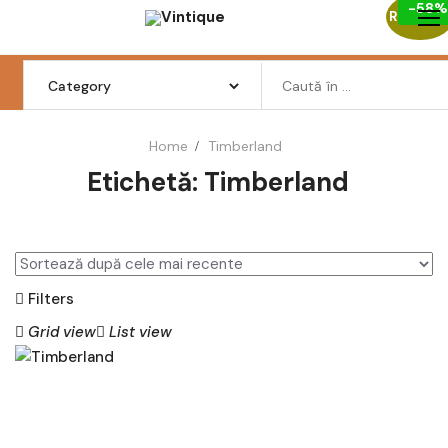
-58%
Skip
Reduceri
to
content
Search
for:
Home
Timberland
Etichetă:
Timberland
Femei
Barbati
Copii
Filters
Pantofi
Grid view
List view
Haine
Incaltaminte
AD
AU
Retro Vintage
GĂ