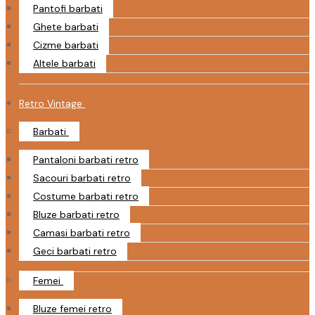
Pantofi barbati
Ghete barbati
Cizme barbati
Altele barbati
Retro Vintage
Barbati
Pantaloni barbati retro
Sacouri barbati retro
Costume barbati retro
Bluze barbati retro
Camasi barbati retro
Geci barbati retro
Femei
Bluze femei retro