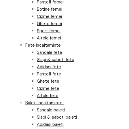
Pantofi femei
Botine femei
Cizme femei
Ghete femei
Sport femei
Altele femei
Fete incaltaminte
Sandale fete
Slapi & saboti fete
Adidasi fete
Pantofi fete
Ghete fete
Cizme fete
Altele fete
Baieti incaltaminte
Sandale baieti
Slapi & saboti baieti
Adidasi baieti