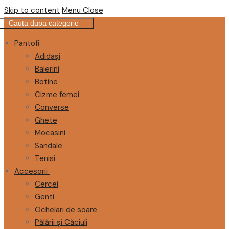
Skip to content
Menu
Close
Cauta dupa categorie
Pantofi
Adidași
Balerini
Botine
Cizme femei
Converse
Ghete
Mocasini
Sandale
Tenisi
Accesorii
Cercei
Genti
Ochelari de soare
Pălării și Căciuli