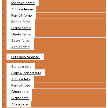
Mocasini femei
Adidasi femei
Pantofi femei
Botine femei
Cizme femei
Ghete femei
Sport femei
Altele femei
Fete incaltaminte
Sandale fete
Slapi & saboti fete
Adidasi fete
Pantofi fete
Ghete fete
Cizme fete
Altele fete