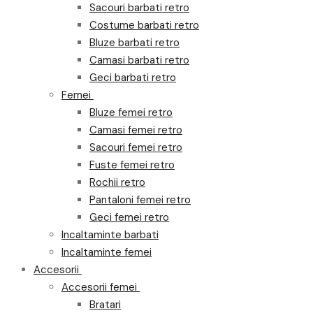
Sacouri barbati retro
Costume barbati retro
Bluze barbati retro
Camasi barbati retro
Geci barbati retro
Femei
Bluze femei retro
Camasi femei retro
Sacouri femei retro
Fuste femei retro
Rochii retro
Pantaloni femei retro
Geci femei retro
Incaltaminte barbati
Incaltaminte femei
Accesorii
Accesorii femei
Bratari