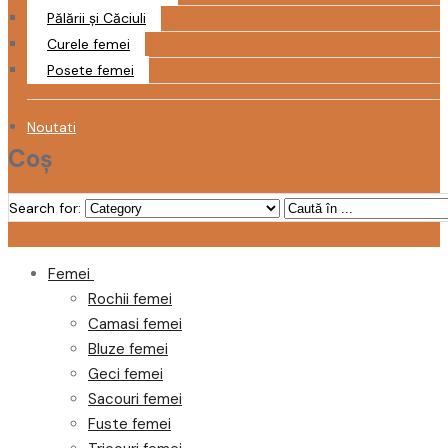
Pălării și Căciuli
Curele femei
Posete femei
Noutati
Coș
Search for:
Femei
Rochii femei
Camasi femei
Bluze femei
Geci femei
Sacouri femei
Fuste femei