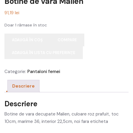
Botine de vara Malien
Tricouri femei
91,19
lei
Costume femei
Doar 1 rămase în stoc
Haine gravide
ADAUGĂ ÎN COȘ
COMPARE
Pantaloni femei
ADAUGĂ ÎN LISTA CU PREFERINȚE
Haine sport femei
Alte produse femei
Categorie:
Pantaloni femei
Costum de baie femei
Descriere
Veste femei
Descriere
Barbati
Botine de vara decupate Malien, culoare roz prafuit, toc
Tricouri barbati
10cm, marime 36, interior 22,5cm, noi fara eticheta